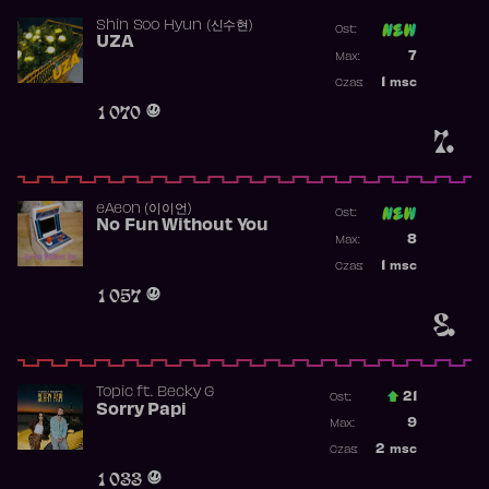
Shin Soo Hyun (신수현)
Ost:
UZA
Poprzednia p
7
Max:
Najwyższa p
1
msc
Czas:
Obecność w 
1 070
7.
​eAeon (이이언)
Ost:
No Fun Without You
Poprzednia p
8
Max:
Najwyższa p
1
msc
Czas:
Obecność w 
1 057
8.
Topic
ft.
Becky G
21
Ost.:
Sorry Papi
Poprzednia p
9
Max:
Najwyższa po
2
msc
Czas:
Obecność w r
1 033