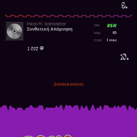
9.
Pikos
ft.
Solmeister
Ost:
Συνθετική Απάρνηση
Poprzednia p
10
Max:
Najwyższa p
1
msc
Czas:
Obecność w 
1 017
10.
Zobacz więcej