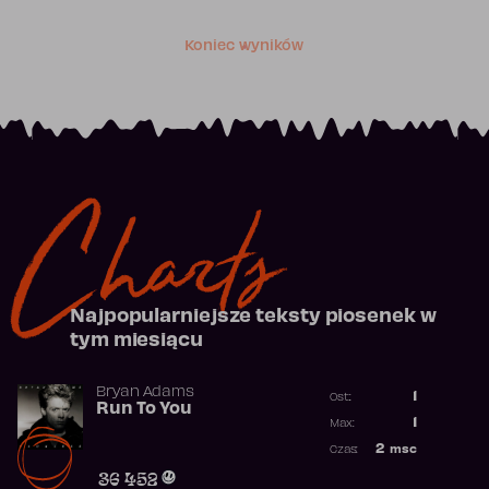
Koniec wyników
Charts
Najpopularniejsze teksty piosenek w
tym miesiącu
Bryan Adams
1
Ost.:
Run To You
Poprzednia p
1
Max:
Najwyższa po
2
msc
Czas:
Obecność w r
36 452