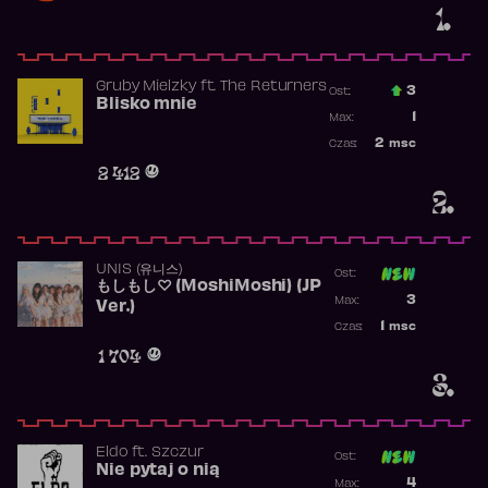
1.
Gruby Mielzky
ft.
The Returners
3
Ost.:
Blisko mnie
Poprzednia p
1
Max:
Najwyższa po
2
msc
Czas:
Obecność w r
2 412
2.
UNIS (유니스)
Ost:
もしもし♡ (MoshiMoshi) (JP
Poprzednia p
3
Max:
Ver.)
Najwyższa p
1
msc
Czas:
Obecność w 
1 704
3.
Eldo
ft.
Szczur
Ost:
Nie pytaj o nią
Poprzednia p
4
Max: