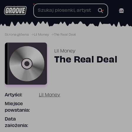
Przejdź
do
treści
Strona główna
Lil Money
The Real Deal
Lil Money
The Real Deal
Artyści:
Lil Money
Miejsce
powstania:
Data
założenia: