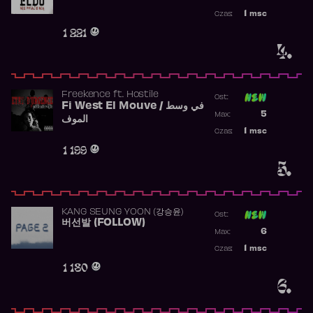
Najwyższa p
1
msc
Czas:
Obecność w 
1 221
4.
Freekence
ft.
Hostile
Ost:
Fi West El Mouve / في وسط
Poprzednia p
5
Max:
الموف
Najwyższa p
1
msc
Czas:
Obecność w 
1 199
5.
KANG SEUNG YOON (강승윤)
Ost:
버선발 (FOLLOW)
Poprzednia p
6
Max:
Najwyższa p
1
msc
Czas:
Obecność w 
1 180
6.