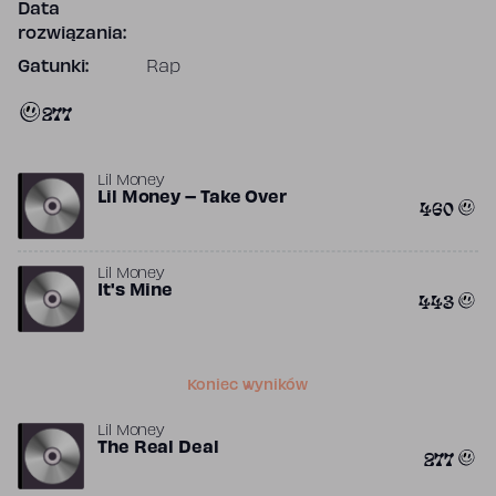
Data
rozwiązania:
Gatunki:
Rap
277
Lil Money
Lil Money – Take Over
460
Lil Money
It's Mine
443
Koniec wyników
Lil Money
The Real Deal
277