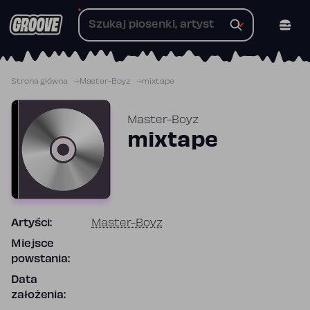
Przejdź
do
treści
Strona główna
Master-Boyz
mixtape
Master-Boyz
mixtape
Artyści:
Master-Boyz
Miejsce
powstania:
Data
założenia: