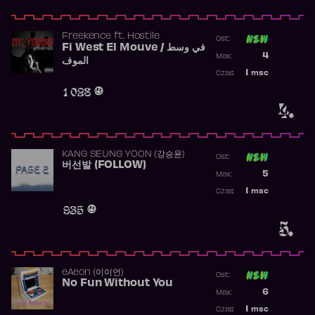
Freekence
ft.
Hostile
Ost:
Fi West El Mouve / في وسط
Poprzednia p
4
Max:
الموف
Najwyższa p
1
msc
Czas:
Obecność w 
1 028
4.
KANG SEUNG YOON (강승윤)
Ost:
버선발 (FOLLOW)
Poprzednia p
5
Max:
Najwyższa p
1
msc
Czas:
Obecność w 
935
5.
​eAeon (이이언)
Ost:
No Fun Without You
Poprzednia p
6
Max:
Najwyższa p
1
msc
Czas: