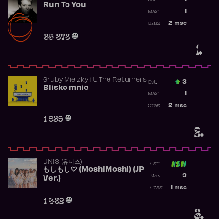
1
Ost.:
Run To You
Poprzednia p
1
Max:
Najwyższa po
2
msc
Czas:
Obecność w r
35 878
1.
Gruby Mielzky
ft.
The Returners
3
Ost.:
Blisko mnie
Poprzednia p
1
Max:
Najwyższa po
2
msc
Czas:
Obecność w r
1 939
2.
UNIS (유니스)
Ost:
もしもし♡ (MoshiMoshi) (JP
Poprzednia p
3
Max:
Ver.)
Najwyższa p
1
msc
Czas:
Obecność w 
1 482
3.