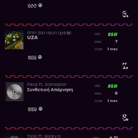
Obecność w 
900
6.
Shin Soo Hyun (신수현)
Ost:
UZA
Poprzednia p
7
Max:
Najwyższa p
1
msc
Czas:
Obecność w 
892
7.
Pikos
ft.
Solmeister
Ost:
Συνθετική Απάρνηση
Poprzednia p
8
Max:
Najwyższa p
1
msc
Czas:
Obecność w 
886
8.
Topic
ft.
Becky G