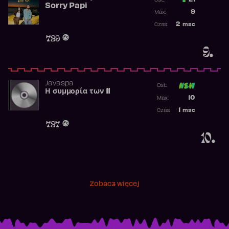
21
Ost.:
Sorry Papi
Poprzednia p
9
Max:
Najwyższa po
2
msc
Czas:
Obecność w r
729
9.
Javaspa
Ost:
Η συμμορία των 11
Poprzednia p
10
Max:
Najwyższa p
1
msc
Czas:
Obecność w 
727
10.
Zobacz więcej