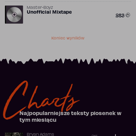
Master-Boyz
Unofficial Mixtape
283
Koniec wyników
Charts
Najpopularniejsze teksty piosenek w
tym miesiącu
Bryan Adams