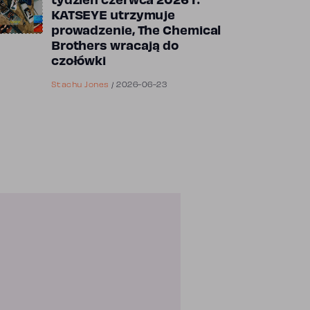
tydzień czerwca 2026 r.
KATSEYE utrzymuje
prowadzenie, The Chemical
Brothers wracają do
czołówki
Stachu Jones
/
2026-06-23