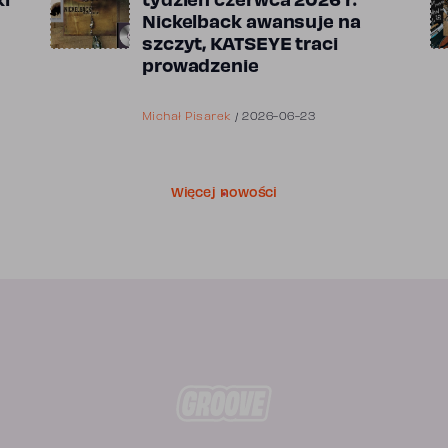
ki
tydzień czerwca 2026 r.
Nickelback awansuje na
szczyt, KATSEYE traci
prowadzenie
Michał Pisarek
/
2026-06-23
Więcej nowości