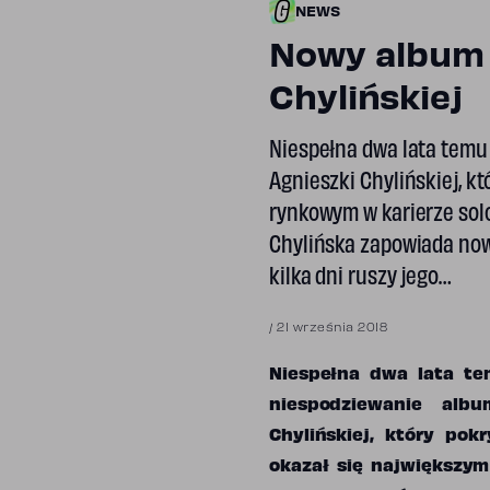
NEWS
Nowy album 
Chylińskiej
Niespełna dwa lata temu
Agnieszki Chylińskiej, k
rynkowym w karierze solo
Chylińska zapowiada nowy
kilka dni ruszy jego…
/
21 września 2018
Niespełna dwa lata t
niespodziewanie alb
Chylińskiej, który pokr
okazał się największy