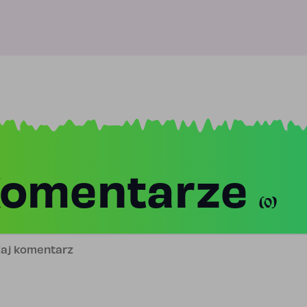
omentarze
(0)
j komentarz
is