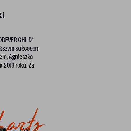
i
FOREVER CHILD”
większym sukcesem
iem. Agnieszka
a 2018 roku. Za
arts
Bryan Adams