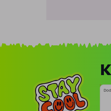
K
Doda
Podp