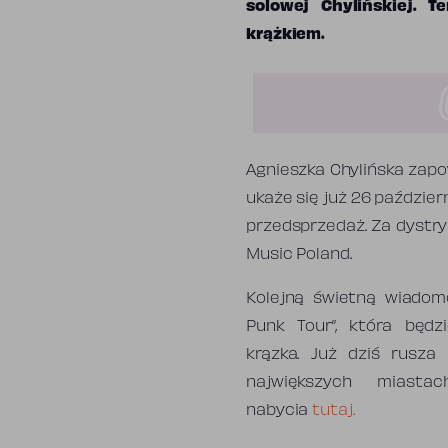
solowej Chylińskiej. 
krążkiem.
Agnieszka Chylińska zapo
ukaże się już 26 październ
przedsprzedaż. Za dystr
Music Poland.
Kolejną świetną wiadomo
Punk Tour”, która będ
krązka. Już dziś rusza
największych miasta
nabycia
tutaj.