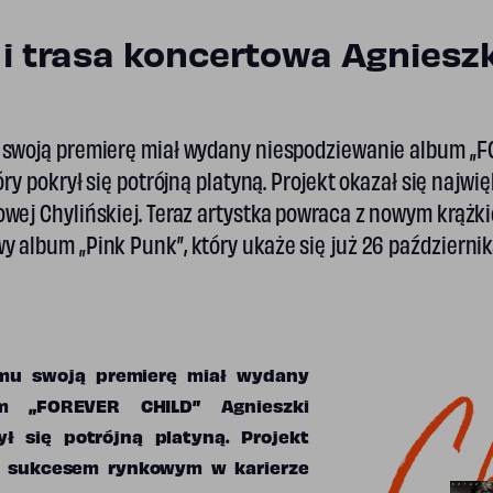
i trasa koncertowa Agnieszk
 swoją premierę miał wydany niespodziewanie album „
tóry pokrył się potrójną platyną. Projekt okazał się naj
wej Chylińskiej. Teraz artystka powraca z nowym krążk
 album „Pink Punk”, który ukaże się już 26 październik
Ch
emu swoją premierę miał wydany
um „FOREVER CHILD” Agnieszki
ył się potrójną platyną. Projekt
m sukcesem rynkowym w karierze