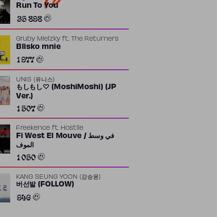
Run To You
35 898
Gruby Mielzky
ft.
The Returners
Blisko mnie
1 977
UNIS (유니스)
もしもし♡ (MoshiMoshi) (JP
Ver.)
1 507
Freekence
ft.
Hostile
Fi West El Mouve / في وسط
الموف
1 050
KANG SEUNG YOON (강승윤)
버선발 (FOLLOW)
946