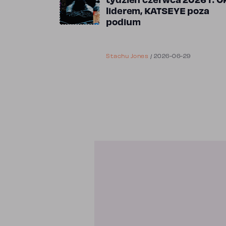
tydzień czerwca 2026 r. O
liderem, KATSEYE poza
podium
Stachu Jones
/
2026-06-29