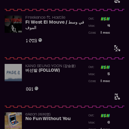
Freekence
ft.
Hostile
Ost:
Fi West El Mouve / في وسط
Poprzednia p
4
Max:
الموف
Najwyższa p
1
msc
Czas:
Obecność w 
1 072
4.
KANG SEUNG YOON (강승윤)
Ost:
버선발 (FOLLOW)
Poprzednia p
5
Max:
Najwyższa p
1
msc
Czas:
Obecność w 
961
5.
​eAeon (이이언)
Ost:
No Fun Without You
Poprzednia p
6
Max:
Najwyższa p