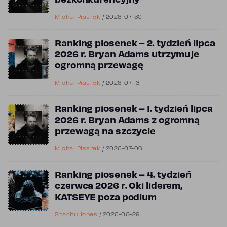
bezkonkurencyjny
Michał Pisarek
/
2026-07-30
Ranking piosenek – 2. tydzień lipca
2026 r. Bryan Adams utrzymuje
ogromną przewagę
Michał Pisarek
/
2026-07-13
Ranking piosenek – 1. tydzień lipca
2026 r. Bryan Adams z ogromną
przewagą na szczycie
Michał Pisarek
/
2026-07-06
Ranking piosenek – 4. tydzień
czerwca 2026 r. Oki liderem,
KATSEYE poza podium
Stachu Jones
/
2026-06-29