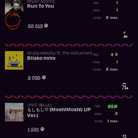
Bryan Adams
1
Ost.:
Run To You
Poprzednia p
1
Max:
Najwyższa po
2
msc
Czas:
Obecność w r
35 913
1.
Gruby Mielzky
ft.
The Returners
3
Ost.:
Blisko mnie
Poprzednia p
1
Max:
Najwyższa po
2
msc
Czas:
Obecność w r
2 029
2.
UNIS (유니스)
Ost:
もしもし♡ (MoshiMoshi) (JP
Poprzednia p
3
Max:
Ver.)
Najwyższa p
1
msc
Czas:
Obecność w 
1 531
3.