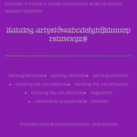
piosenek w Polsce, a nasze tłumaczenia stoją na bardzo
wysokim poziomie.
Katalog artystów
a
b
c
d
e
f
g
h
i
j
k
l
m
n
o
p
r
s
t
u
w
x
y
z
#
Katalog artystów
Katalog albumów
Katalog piosenek
Ranking Top 100 piosenek
Ranking Top 100 artystów
Ranking Top 100 albumów
Regulamin
Ustawienia prywatności
Kontakt
Groove.pl 2026 © Wszystkie prawa zastrzeżone