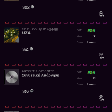
1
msc
Czas:
Obecność w 
932
6.
Shin Soo Hyun (신수현)
Ost:
UZA
Poprzednia p
7
Max:
Najwyższa p
1
msc
Czas:
Obecność w 
921
7.
Pikos
ft.
Solmeister
Ost:
Συνθετική Απάρνηση
Poprzednia p
8
Max:
Najwyższa p
1
msc
Czas:
Obecność w 
914
8.