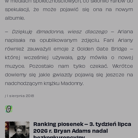
w mediach społecznościowych, co skłoniło fanów do
spekulacji, że może pojawić się ona na nowym
albumie.
–
Dziękuję @madonna, wiesz dlaczego
– Ariana
napisała na opublikowanym zdjęciu. Fani Ariany
również zauważyli emoje z Golden Gate Bridge –
której wcześniej używała, gdy mówiła o nowej
muzyce. Pozostało nam tylko czekać. Wkrótce
dowiemy się jakie gwiazdy pojawią się jeszcze na
nadchodzącym krążku Madonny.
/
1 sierpnia 2018
Ranking piosenek – 3. tydzień lipca
2026 r. Bryan Adams nadal