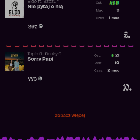
Eldo
ft.
Szczur
Ost:
Nie pytaj o nią
Poprzednia p
9
Max:
Najwyższa p
1
msc
Czas:
Obecność w 
867
9.
Topic
ft.
Becky G
21
Ost.:
Sorry Papi
Poprzednia p
10
Max:
Najwyższa po
2
msc
Czas:
Obecność w r
779
10.
Zobacz więcej