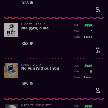
968
6.
Eldo
ft.
Szczur
Ost:
Nie pytaj o nią
Poprzednia p
7
Max:
Najwyższa p
1
msc
Czas:
Obecność w 
962
7.
​eAeon (이이언)
Ost:
No Fun Without You
Poprzednia p
8
Max:
Najwyższa p
1
msc
Czas:
Obecność w 
957
8.
Pikos
ft.
Solmeister
Ost: