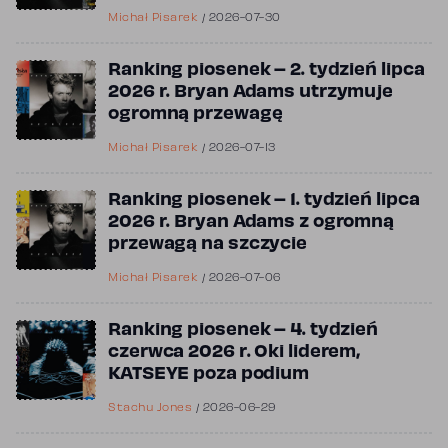
Michał Pisarek
/
2026-07-30
Ranking piosenek – 2. tydzień lipca
2026 r. Bryan Adams utrzymuje
ogromną przewagę
Michał Pisarek
/
2026-07-13
Ranking piosenek – 1. tydzień lipca
2026 r. Bryan Adams z ogromną
przewagą na szczycie
Michał Pisarek
/
2026-07-06
Ranking piosenek – 4. tydzień
czerwca 2026 r. Oki liderem,
KATSEYE poza podium
Stachu Jones
/
2026-06-29