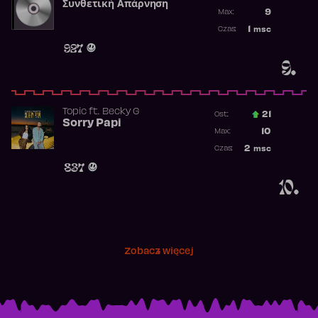
Συνθετική Απάρνηση
Poprzednia p
9
Max:
Najwyższa p
1
msc
Czas:
Obecność w 
927
9.
Topic
ft.
Becky G
21
Ost.:
Sorry Papi
Poprzednia p
10
Max:
Najwyższa po
2
msc
Czas:
Obecność w r
837
10.
Zobacz więcej