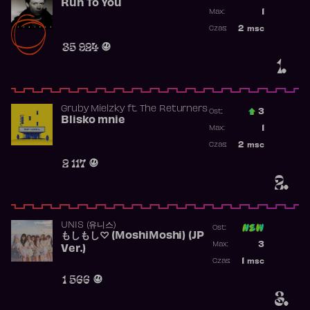
Run To You
Poprzednia p
1
Max:
Najwyższa po
2
msc
Czas:
Obecność w r
35 924
1.
Gruby Mielzky
ft.
The Returners
3
Ost.:
Blisko mnie
Poprzednia p
1
Max:
Najwyższa po
2
msc
Czas:
Obecność w r
2 117
2.
UNIS (유니스)
Ost:
もしもし♡ (MoshiMoshi) (JP
Poprzednia p
3
Max:
Ver.)
Najwyższa p
1
msc
Czas:
Obecność w 
1 566
3.