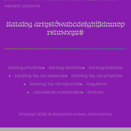
wysokim poziomie.
Katalog artystów
a
b
c
d
e
f
g
h
i
j
k
l
m
n
o
p
r
s
t
u
w
x
y
z
#
Katalog artystów
Katalog albumów
Katalog piosenek
Ranking Top 100 piosenek
Ranking Top 100 artystów
Ranking Top 100 albumów
Regulamin
Ustawienia prywatności
Kontakt
Groove.pl 2026 © Wszystkie prawa zastrzeżone