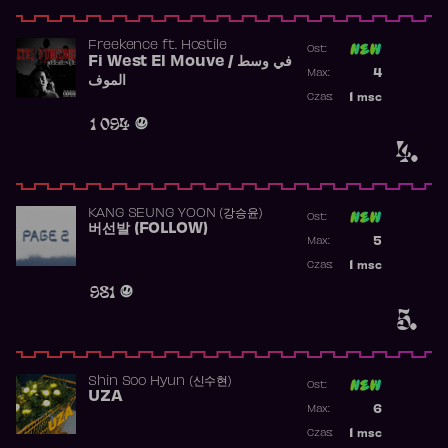
Freekence
ft.
Hostile
Ost:
Fi West El Mouve / في وسط
Poprzednia p
4
Max:
الموف
Najwyższa p
1
msc
Czas:
Obecność w 
1 094
4.
KANG SEUNG YOON (강승윤)
Ost:
버선발 (FOLLOW)
Poprzednia p
5
Max:
Najwyższa p
1
msc
Czas:
Obecność w 
981
5.
Shin Soo Hyun (신수현)
Ost:
UZA
Poprzednia p
6
Max:
Najwyższa p
1
msc
Czas:
Obecność w 