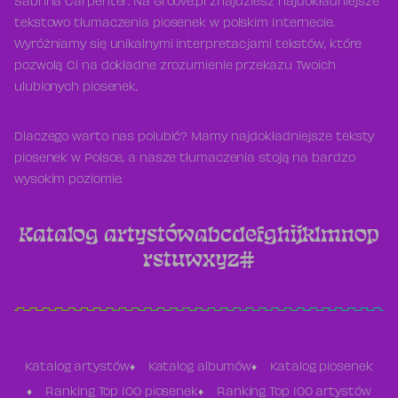
Sabrina Carpenter. Na Groove.pl znajdziesz najdokładniejsze
tekstowo tłumaczenia piosenek w polskim Internecie.
Wyróżniamy się unikalnymi interpretacjami tekstów, które
pozwolą Ci na dokładne zrozumienie przekazu Twoich
ulubionych piosenek.
Dlaczego warto nas polubić? Mamy najdokładniejsze teksty
piosenek w Polsce, a nasze tłumaczenia stoją na bardzo
wysokim poziomie.
Katalog artystów
a
b
c
d
e
f
g
h
i
j
k
l
m
n
o
p
r
s
t
u
w
x
y
z
#
Katalog artystów
Katalog albumów
Katalog piosenek
Ranking Top 100 piosenek
Ranking Top 100 artystów