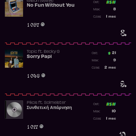
​eAeon (이이언)
Ost:
No Fun Without You
Poprzednia p
8
Max:
Najwyższa p
1
msc
Czas:
Obecność w 
1 057
8.
Topic
ft.
Becky G
21
Ost.:
Sorry Papi
Poprzednia p
9
Max:
Najwyższa po
2
msc
Czas:
Obecność w r
1 046
9.
Pikos
ft.
Solmeister
Ost:
Συνθετική Απάρνηση
Poprzednia p
10
Max:
Najwyższa p
1
msc
Czas:
Obecność w 
1 017
10.