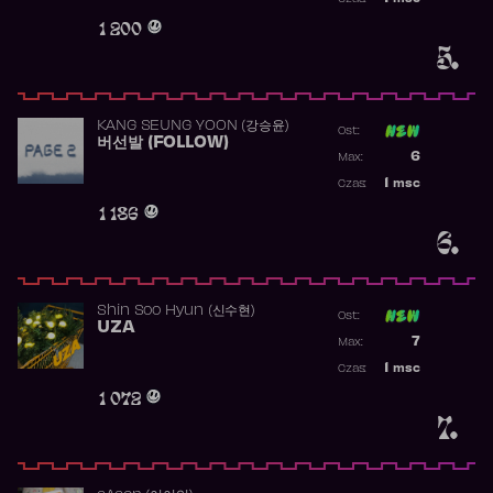
Obecność w 
1 200
5.
KANG SEUNG YOON (강승윤)
Ost:
버선발 (FOLLOW)
Poprzednia p
6
Max:
Najwyższa p
1
msc
Czas:
Obecność w 
1 186
6.
Shin Soo Hyun (신수현)
Ost:
UZA
Poprzednia p
7
Max:
Najwyższa p
1
msc
Czas:
Obecność w 
1 072
7.