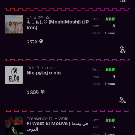
UNIS (유니스)
Ost:
もしもし♡ (MoshiMoshi) (JP
Poprzednia p
3
Max:
Ver.)
Najwyższa p
1
msc
Czas:
Obecność w 
1 716
3.
Eldo
ft.
Szczur
Ost:
Nie pytaj o nią
Poprzednia p
4
Max:
Najwyższa p
1
msc
Czas:
Obecność w 
1 234
4.
Freekence
ft.
Hostile
Ost:
Fi West El Mouve / في وسط
Poprzednia p
5
Max:
الموف
Najwyższa p
1
msc
Czas: