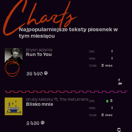
Charts
Najpopularniejsze teksty piosenek w
tym miesiącu
Bryan Adams
1
Ost.:
Run To You
Poprzednia p
1
Max:
Najwyższa po
2
msc
Czas:
Obecność w r
36 460
1.
Gruby Mielzky
ft.
The Returners
3
Ost.:
Blisko mnie
Poprzednia p
1
Max:
Najwyższa po
2
msc
Czas:
Obecność w r
2 439
2.