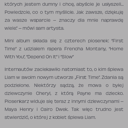
których jestem dumny i chcę, abyście je usłyszeli…
Powiedzcie, co o tym myślicie. Jak zawsze, dziękuję
za wasze wsparcie – znaczy dla mnie naprawdę
wiele.” – mówi sam artysta.
Mini album składa się z czterech piosenek: “First
Time” z udziałem rapera Frencha Montany, “Home
With You”, “Depend On It” i “Slow”
Internautów zaciekawiło natomiast to, o kim śpiewa
Liam w swoim nowym utworze „First Time”. Zdania są
podzielone. Niektórzy sądzą, że mowa o byłej
dziewczynie Cheryl, z którą Payne ma dziecko.
Piosenkarz widuje się teraz z innymi dziewczynami –
Maya Henry i Cairo Dwek. Tak więc trudno jest
stwierdzić, o której z kobiet śpiewa Liam.