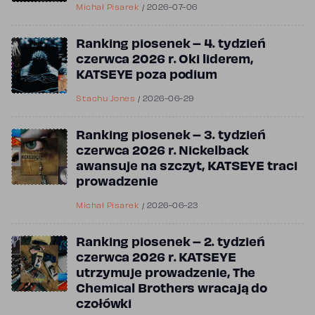
Michał Pisarek
/
2026-07-06
Ranking piosenek – 4. tydzień
czerwca 2026 r. Oki liderem,
KATSEYE poza podium
Stachu Jones
/
2026-06-29
Ranking piosenek – 3. tydzień
czerwca 2026 r. Nickelback
awansuje na szczyt, KATSEYE traci
prowadzenie
Michał Pisarek
/
2026-06-23
Ranking piosenek – 2. tydzień
czerwca 2026 r. KATSEYE
utrzymuje prowadzenie, The
Chemical Brothers wracają do
czołówki