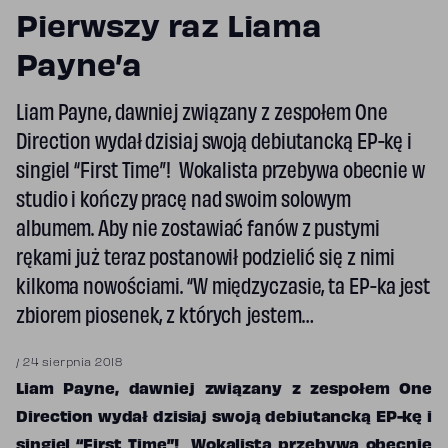
Pierwszy raz Liama
Payne’a
Liam Payne, dawniej związany z zespołem One
Direction wydał dzisiaj swoją debiutancką EP-kę i
singiel “First Time”! Wokalista przebywa obecnie w
studio i kończy pracę nad swoim solowym
albumem. Aby nie zostawiać fanów z pustymi
rękami już teraz postanowił podzielić się z nimi
kilkoma nowościami. “W międzyczasie, ta EP-ka jest
zbiorem piosenek, z których jestem…
/
24 sierpnia 2018
Liam Payne, dawniej związany z zespołem One
Direction wydał dzisiaj swoją debiutancką EP-kę i
singiel “First Time”! Wokalista przebywa obecnie