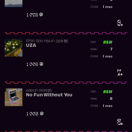
Najwyższa p
1
msc
Czas:
Obecność w 
1 072
6.
Shin Soo Hyun (신수현)
Ost:
UZA
Poprzednia p
7
Max:
Najwyższa p
1
msc
Czas:
Obecność w 
1 009
7.
​eAeon (이이언)
Ost:
No Fun Without You
Poprzednia p
8
Max:
Najwyższa p
1
msc
Czas:
Obecność w 
1 003
8.