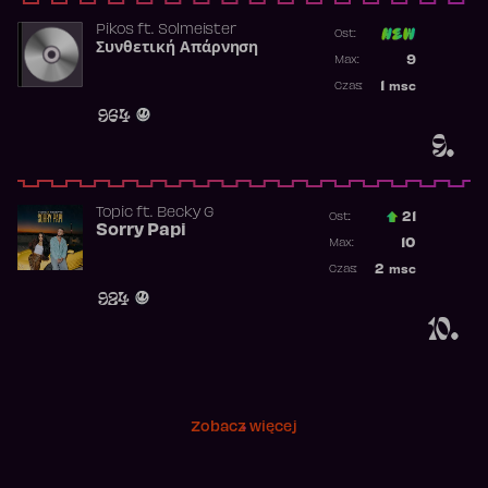
Pikos
ft.
Solmeister
Ost:
Συνθετική Απάρνηση
Poprzednia p
9
Max:
Najwyższa p
1
msc
Czas:
Obecność w 
964
9.
Topic
ft.
Becky G
21
Ost.:
Sorry Papi
Poprzednia p
10
Max:
Najwyższa po
2
msc
Czas:
Obecność w r
924
10.
Zobacz więcej