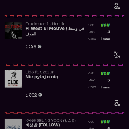
3.
Freekence
ft.
Hostile
Ost:
Fi West El Mouve / في وسط
Poprzednia p
4
Max:
الموف
Najwyższa p
1
msc
Czas:
Obecność w 
1 142
4.
Eldo
ft.
Szczur
Ost:
Nie pytaj o nią
Poprzednia p
5
Max:
Najwyższa p
1
msc
Czas:
Obecność w 
1 092
5.
KANG SEUNG YOON (강승윤)
Ost:
버선발 (FOLLOW)
Poprzednia p
6
Max: