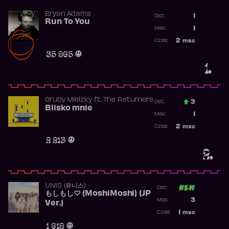
Bryan Adams
1
Ost.:
Run To You
Poprzednia p
1
Max:
Najwyższa po
2
msc
Czas:
Obecność w r
35 965
1.
Gruby Mielzky
ft.
The Returners
3
Ost.:
Blisko mnie
Poprzednia p
1
Max:
Najwyższa po
2
msc
Czas:
Obecność w r
2 213
2.
UNIS (유니스)
Ost:
もしもし♡ (MoshiMoshi) (JP
Poprzednia p
3
Max:
Ver.)
Najwyższa p
1
msc
Czas:
Obecność w 
1 619