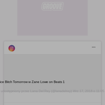
ice Bitch Tomorrow w Zane Lowe on Beats 1
 udostępniony przez
Lana Del Rey
(@lanadelrey)
Wrz 17, 2018 o 11:0