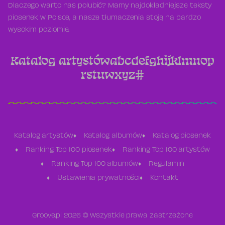
Dlaczego warto nas polubić? Mamy najdokładniejsze teksty
piosenek w Polsce, a nasze tłumaczenia stoją na bardzo
wysokim poziomie.
Katalog artystów
a
b
c
d
e
f
g
h
i
j
k
l
m
n
o
p
r
s
t
u
w
x
y
z
#
Katalog artystów
Katalog albumów
Katalog piosenek
Ranking Top 100 piosenek
Ranking Top 100 artystów
Ranking Top 100 albumów
Regulamin
Ustawienia prywatności
Kontakt
Groove.pl 2026 © Wszystkie prawa zastrzeżone