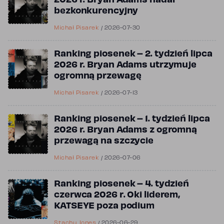
2026 r. Bryan Adams nadal
bezkonkurencyjny
Michał Pisarek
/
2026-07-30
Ranking piosenek – 2. tydzień lipca
2026 r. Bryan Adams utrzymuje
ogromną przewagę
Michał Pisarek
/
2026-07-13
Ranking piosenek – 1. tydzień lipca
2026 r. Bryan Adams z ogromną
przewagą na szczycie
Michał Pisarek
/
2026-07-06
Ranking piosenek – 4. tydzień
czerwca 2026 r. Oki liderem,
KATSEYE poza podium
Stachu Jones
/
2026-06-29