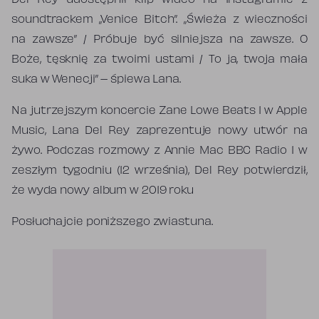
Del Rey udostępnił klip wideo na Instagramie z
soundtrackem „Venice Bitch”. „Świeża z wieczności
na zawsze” / Próbuje być silniejsza na zawsze. O
Boże, tęsknię za twoimi ustami / To ja, twoja mała
suka w Wenecji” – śpiewa Lana.
Na jutrzejszym koncercie Zane Lowe Beats 1 w Apple
Music, Lana Del Rey zaprezentuje nowy utwór na
żywo. Podczas rozmowy z Annie Mac BBC Radio 1 w
zeszłym tygodniu (12 września), Del Rey potwierdził,
że wyda nowy album w 2019 roku
Posłuchajcie poniższego zwiastuna.