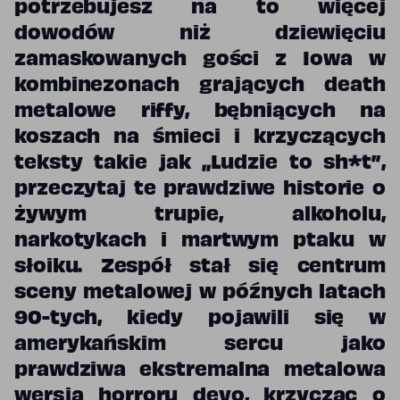
potrzebujesz na to więcej
dowodów niż dziewięciu
zamaskowanych gości z Iowa w
kombinezonach grających death
metalowe riffy, bębniących na
koszach na śmieci i krzyczących
teksty takie jak „Ludzie to sh*t”,
przeczytaj te prawdziwe historie o
żywym trupie, alkoholu,
narkotykach i martwym ptaku w
słoiku. Zespół stał się centrum
sceny metalowej w późnych latach
90-tych, kiedy pojawili się w
amerykańskim sercu jako
prawdziwa ekstremalna metalowa
wersja horroru devo, krzycząc o