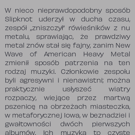
W nieco nieprawdopodobny sposób
Slipknot uderzył w ducha czasu,
zespół „zniszczył” rówieśników z nu
metalu, sprawiając, że prawdziwy
metal znów stał się fajny, zanim New
Wave of American Heavy Metal
zmienił sposób patrzenia na ten
rodzaj muzyki. Członkowie zespołu
byli agresywni i nienawistni; można
praktycznie usłyszeć wiatry
rozpaczy, wiejące przez martwą
pszenicę na obrzeżach miasteczka,
w metaforycznej Iowa, w beznadziei i
gwałtowności dwóch pierwszych
albumów. Ich muzyka to czyste