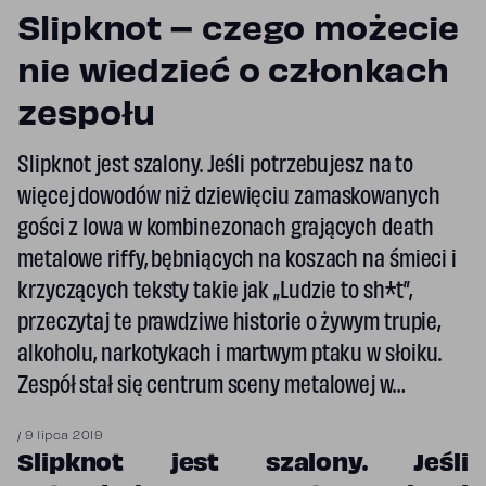
Slipknot – czego możecie
nie wiedzieć o członkach
zespołu
Slipknot jest szalony. Jeśli potrzebujesz na to
więcej dowodów niż dziewięciu zamaskowanych
gości z Iowa w kombinezonach grających death
metalowe riffy, bębniących na koszach na śmieci i
krzyczących teksty takie jak „Ludzie to sh*t”,
przeczytaj te prawdziwe historie o żywym trupie,
alkoholu, narkotykach i martwym ptaku w słoiku.
Zespół stał się centrum sceny metalowej w…
/
9 lipca 2019
Slipknot jest szalony. Jeśli