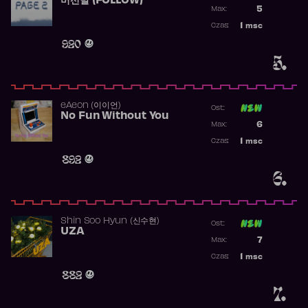
버선발 (FOLLOW)
Poprzednia p
5
Max:
Najwyższa p
1
msc
Czas:
Obecność w 
920
5.
​eAeon (이이언)
Ost:
No Fun Without You
Poprzednia p
6
Max:
Najwyższa p
1
msc
Czas:
Obecność w 
892
6.
Shin Soo Hyun (신수현)
Ost:
UZA
Poprzednia p
7
Max:
Najwyższa p
1
msc
Czas:
Obecność w 
882
7.