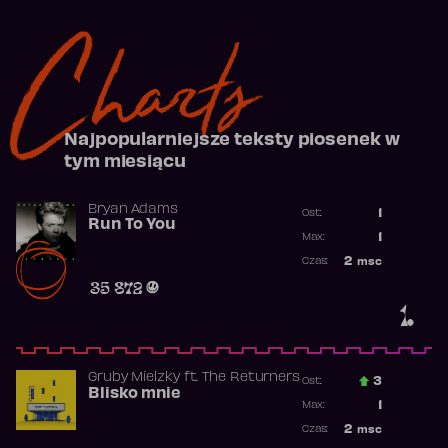
Charts
Najpopularniejsze teksty piosenek w
tym miesiącu
Bryan Adams
1
Ost.:
Run To You
Poprzednia p
1
Max:
Najwyższa po
2
msc
Czas:
Obecność w r
35 872
1.
Gruby Mielzky
ft.
The Returners
3
Ost.:
Blisko mnie
Poprzednia p
1
Max:
Najwyższa po
2
msc
Czas:
Obecność w r