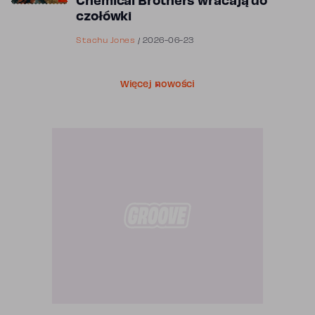
Chemical Brothers wracają do
czołówki
Stachu Jones
/
2026-06-23
Więcej nowości