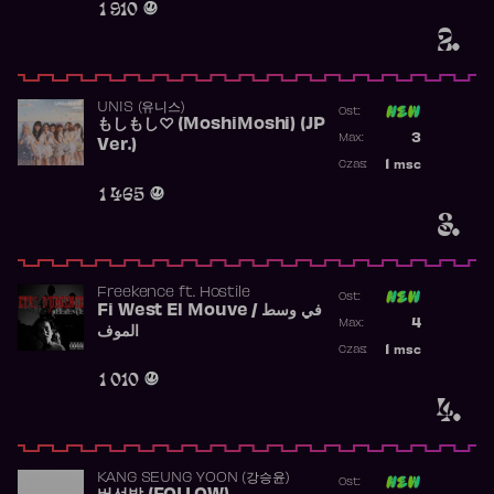
1 910
2.
UNIS (유니스)
Ost:
もしもし♡ (MoshiMoshi) (JP
Poprzednia p
3
Max:
Ver.)
Najwyższa p
1
msc
Czas:
Obecność w 
1 465
3.
Freekence
ft.
Hostile
Ost:
Fi West El Mouve / في وسط
Poprzednia p
4
Max:
الموف
Najwyższa p
1
msc
Czas:
Obecność w 
1 010
4.
KANG SEUNG YOON (강승윤)
Ost: