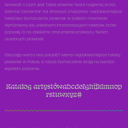
Sprawdź o czym jest tekst piosenki Taste nagranej przez
Sabrina Carpenter. Na Groove.pl znajdziesz najdokładniejsze
tekstowo tłumaczenia piosenek w polskim Internecie.
Wyróżniamy się unikalnymi interpretacjami tekstów, które
pozwolą Ci na dokładne zrozumienie przekazu Twoich
ulubionych piosenek.
Dlaczego warto nas polubić? Mamy najdokładniejsze teksty
piosenek w Polsce, a nasze tłumaczenia stoją na bardzo
wysokim poziomie.
Katalog artystów
a
b
c
d
e
f
g
h
i
j
k
l
m
n
o
p
r
s
t
u
w
x
y
z
#