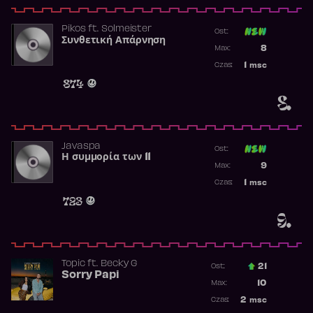
Pikos
ft.
Solmeister
Ost:
Συνθετική Απάρνηση
Poprzednia p
8
Max:
Najwyższa p
1
msc
Czas:
Obecność w 
874
8.
Javaspa
Ost:
Η συμμορία των 11
Poprzednia p
9
Max:
Najwyższa p
1
msc
Czas:
Obecność w 
723
9.
Topic
ft.
Becky G
21
Ost.:
Sorry Papi
Poprzednia p
10
Max:
Najwyższa po
2
msc
Czas:
Obecność w r