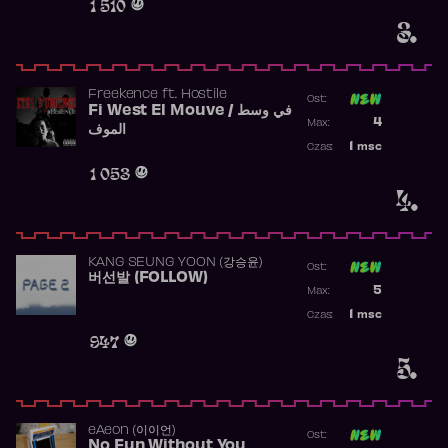
1 510
3.
Freekence
ft.
Hostile
Ost:
Fi West El Mouve / في وسط
Poprzednia p
4
Max:
الموف
Najwyższa p
1
msc
Czas:
Obecność w 
1 053
4.
KANG SEUNG YOON (강승윤)
Ost:
버선발 (FOLLOW)
Poprzednia p
5
Max:
Najwyższa p
1
msc
Czas:
Obecność w 
947
5.
​eAeon (이이언)
Ost:
No Fun Without You
Poprzednia p