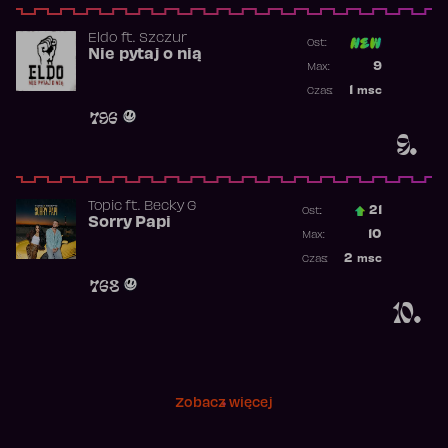
Eldo
ft.
Szczur
Ost:
Nie pytaj o nią
Poprzednia p
9
Max:
Najwyższa p
1
msc
Czas:
Obecność w 
796
9.
Topic
ft.
Becky G
21
Ost.:
Sorry Papi
Poprzednia p
10
Max:
Najwyższa po
2
msc
Czas:
Obecność w r
768
10.
Zobacz więcej