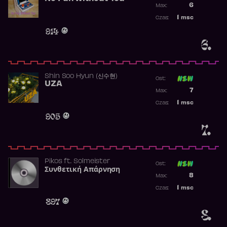
6
Max:
Najwyższa p
1
msc
Czas:
Obecność w 
914
6.
Shin Soo Hyun (신수현)
Ost:
UZA
Poprzednia p
7
Max:
Najwyższa p
1
msc
Czas:
Obecność w 
905
7.
Pikos
ft.
Solmeister
Ost:
Συνθετική Απάρνηση
Poprzednia p
8
Max:
Najwyższa p
1
msc
Czas:
Obecność w 
897
8.