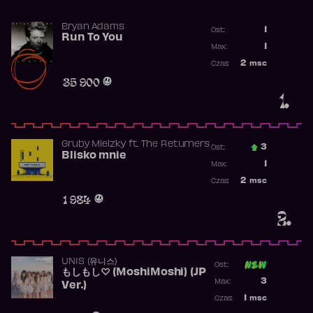
Bryan Adams
1
Ost.:
Run To You
Poprzednia p
1
Max:
Najwyższa po
2
msc
Czas:
Obecność w r
35 900
1.
Gruby Mielzky
ft.
The Returners
3
Ost.:
Blisko mnie
Poprzednia p
1
Max:
Najwyższa po
2
msc
Czas:
Obecność w r
1 984
2.
UNIS (유니스)
Ost:
もしもし♡ (MoshiMoshi) (JP
Poprzednia p
3
Max:
Ver.)
Najwyższa p
1
msc
Czas:
Obecność w 