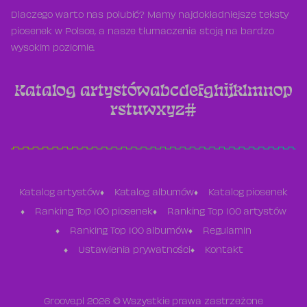
Dlaczego warto nas polubić? Mamy najdokładniejsze teksty
piosenek w Polsce, a nasze tłumaczenia stoją na bardzo
wysokim poziomie.
Katalog artystów
a
b
c
d
e
f
g
h
i
j
k
l
m
n
o
p
r
s
t
u
w
x
y
z
#
Katalog artystów
Katalog albumów
Katalog piosenek
Ranking Top 100 piosenek
Ranking Top 100 artystów
Ranking Top 100 albumów
Regulamin
Ustawienia prywatności
Kontakt
Groove.pl 2026 © Wszystkie prawa zastrzeżone