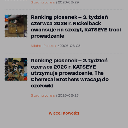
Stachu Jones
/
2026-06-29
Ranking piosenek – 3. tydzień
czerwca 2026 r. Nickelback
awansuje na szczyt, KATSEYE traci
prowadzenie
Michał Pisarek
/
2026-06-23
Ranking piosenek – 2. tydzień
czerwca 2026 r. KATSEYE
utrzymuje prowadzenie, The
Chemical Brothers wracają do
czołówki
Stachu Jones
/
2026-06-23
Więcej nowości