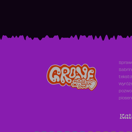
Sprawd
Sabrin
teksto
Wyróżn
pozwol
piosen
Kat