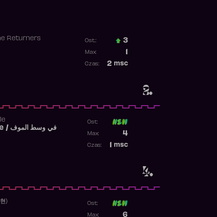
he Returners
3
Ost.:
Poprzednia pozycja
1
Max:
Najwyższa pozycja
2
msc
Czas:
Obecność w rankingu
2.
le
Ost:
Fi West El Mouve / في وسط الموف
Poprzednia pozycja
4
Max:
Najwyższa pozycja
1
msc
Czas:
Obecność w rankingu
4.
수현)
Ost:
Poprzednia pozycja
6
Max: