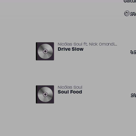
Gatun
2
Nicólas Soul
ft.
Nick Omondi
,
Aluoch
Drive Slow
P!nk
4
Nicólas Soul
Soul Food
2