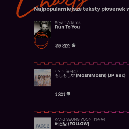
Najpopularniejsze teksty piosenek 
Bryan Adams
Run To You
35 826
UNIS (유니스)
もしもし♡ (MoshiMoshi) (JP Ver.)
1 271
KANG SEUNG YOON (강승윤)
버선발 (FOLLOW)