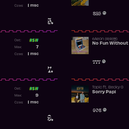
Najwyższa pozycja
1
msc
Czas:
Obecność w rankingu
825
5.
​eAeon (이이언)
Ost:
No Fun Without
Poprzednia pozycja
7
Max:
Najwyższa pozycja
1
msc
Czas:
Obecność w rankingu
777
7.
Topic
ft.
Becky G
Ost:
Sorry Papi
Poprzednia pozycja
9
Max:
Najwyższa pozycja
1
msc
Czas:
Obecność w rankingu
608
9.