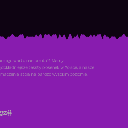
aczego warto nas polubić? Mamy
jdokładniejsze teksty piosenek w Polsce, a nasze
umaczenia stoją na bardzo wysokim poziomie.
y
z
#