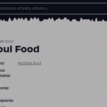
as Soul
oul Food
ci:
Nicólas Soul
sce
tania:
enia:
ązania: