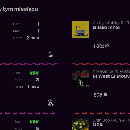
w tym miesiącu
Gruby Mielzky
ft.
T
1
Ost.:
Blisko mnie
Poprzednia pozycja
1
Max:
Najwyższa pozycja
2
msc
Czas:
Obecność w rankingu
1 641
1.
Freekence
ft.
Hosti
Ost:
Poprzednia pozycja
3
Max:
Najwyższa pozycja
1
msc
Czas:
Obecność w rankingu
865
3.
Shin Soo Hyun (신
Ost:
UZA
Poprzednia pozycja
5
Max: