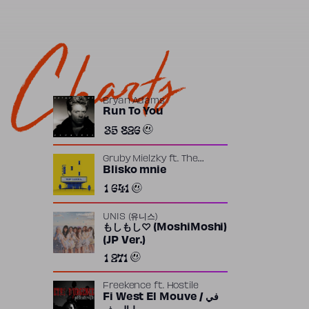
Charts
Bryan Adams
Run To You
35 826
Gruby Mielzky
ft.
The
Returners
Blisko mnie
1 641
UNIS (유니스)
もしもし♡ (MoshiMoshi)
(JP Ver.)
1 271
Freekence
ft.
Hostile
Fi West El Mouve / في