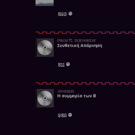
865
Pikos
ft.
Solmeister
Συνθετική Απάρνηση
811
Javaspa
Η συμμορία των 11
689