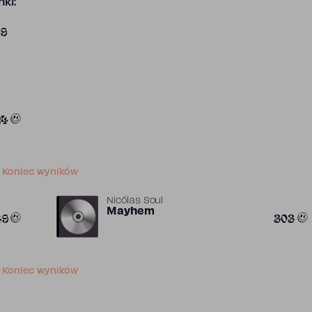
ki:
49
24
Koniec wyników
Nicólas Soul
Mayhem
49
303
Koniec wyników