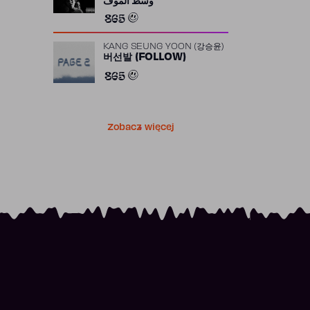
وسط الموف
865
KANG SEUNG YOON (강승윤)
버선발 (FOLLOW)
865
Zobacz więcej