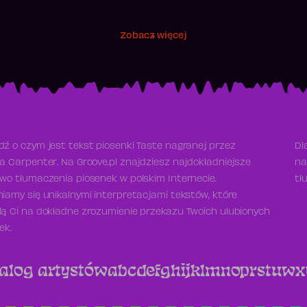
Zobacz więcej
ź o czym jest tekst piosenki Taste nagranej przez
Dl
a Carpenter. Na Groove.pl znajdziesz najdokładniejsze
na
wo tłumaczenia piosenek w polskim Internecie.
tł
iamy się unikalnymi interpretacjami tekstów, które
ą Ci na dokładne zrozumienie przekazu Twoich ulubionych
ek.
alog artystów
a
b
c
d
e
f
g
h
i
j
k
l
m
n
o
p
r
s
t
u
w
x