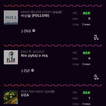
KANG SEUNG YOON (강승윤)
Ost:
버선발 (FOLLOW)
Poprzednia p
5
Max:
Najwyższa p
1
msc
Czas:
Obecność w 
1 046
5.
Eldo
ft.
Szczur
Ost:
Nie pytaj o nią
Poprzednia p
6
Max:
Najwyższa p
1
msc
Czas:
Obecność w 
1 010
6.
Shin Soo Hyun (신수현)
Ost:
UZA
Poprzednia p
7
Max:
Najwyższa p
1
msc
Czas: