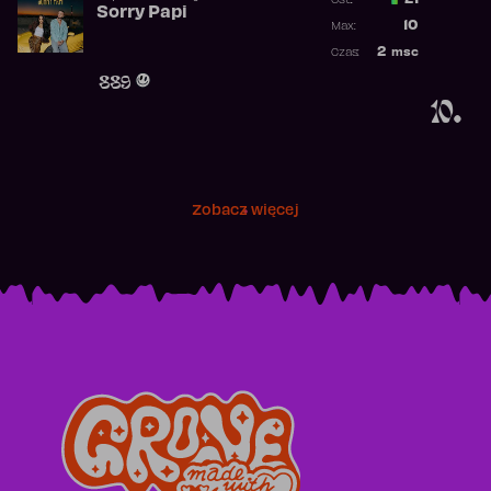
21
Ost.:
Sorry Papi
Poprzednia p
10
Max:
Najwyższa po
2
msc
Czas:
Obecność w r
889
10.
Zobacz więcej