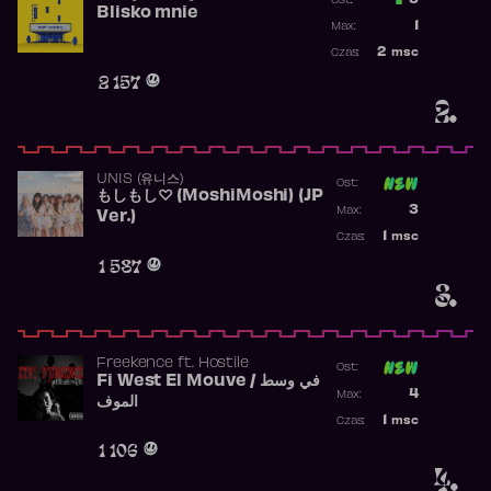
3
Ost.:
Blisko mnie
Poprzednia p
1
Max:
Najwyższa po
2
msc
Czas:
Obecność w r
2 157
2.
UNIS (유니스)
Ost:
もしもし♡ (MoshiMoshi) (JP
Poprzednia p
3
Max:
Ver.)
Najwyższa p
1
msc
Czas:
Obecność w 
1 587
3.
Freekence
ft.
Hostile
Ost:
Fi West El Mouve / في وسط
Poprzednia p
4
Max:
الموف
Najwyższa p
1
msc
Czas:
Obecność w 
1 106
4.