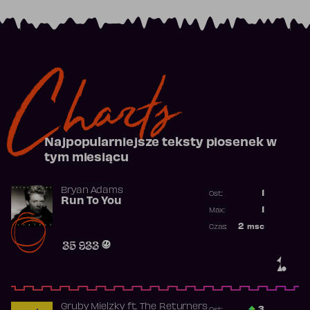
Charts
Najpopularniejsze teksty piosenek w
tym miesiącu
Bryan Adams
1
Ost.:
Run To You
Poprzednia p
1
Max:
Najwyższa po
2
msc
Czas:
Obecność w r
35 933
1.
Gruby Mielzky
ft.
The Returners