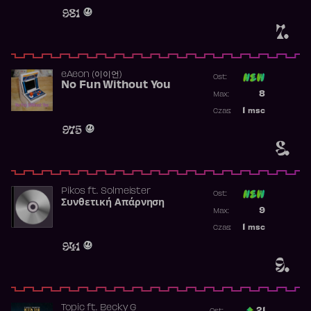
Obecność w 
981
7.
​eAeon (이이언)
Ost:
No Fun Without You
Poprzednia p
8
Max:
Najwyższa p
1
msc
Czas:
Obecność w 
975
8.
Pikos
ft.
Solmeister
Ost:
Συνθετική Απάρνηση
Poprzednia p
9
Max:
Najwyższa p
1
msc
Czas:
Obecność w 
941
9.
Topic
ft.
Becky G