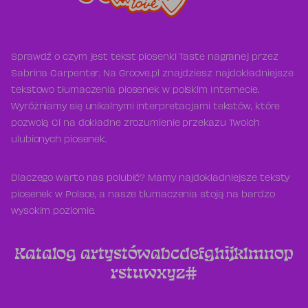
Sprawdź o czym jest tekst piosenki Taste nagranej przez
Sabrina Carpenter. Na Groove.pl znajdziesz najdokładniejsze
tekstowo tłumaczenia piosenek w polskim Internecie.
Wyróżniamy się unikalnymi interpretacjami tekstów, które
pozwolą Ci na dokładne zrozumienie przekazu Twoich
ulubionych piosenek.
Dlaczego warto nas polubić? Mamy najdokładniejsze teksty
piosenek w Polsce, a nasze tłumaczenia stoją na bardzo
wysokim poziomie.
Katalog artystów
a
b
c
d
e
f
g
h
i
j
k
l
m
n
o
p
r
s
t
u
w
x
y
z
#