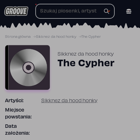
Przejdź
do
treści
Strona główna
Sikknez da hood honky
The Cypher
Sikknez da hood honky
The Cypher
Artyści:
Sikknez da hood honky
Miejsce
powstania:
Data
założenia: