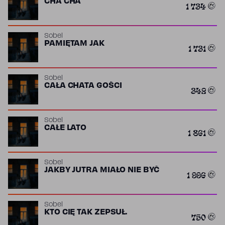
CHA CHA
1 734
Sobel
PAMIĘTAM JAK
1 731
Sobel
CAŁA CHATA GOŚCI
342
Sobel
CAŁE LATO
1 861
Sobel
JAKBY JUTRA MIAŁO NIE BYĆ
1 996
Sobel
KTO CIĘ TAK ZEPSUŁ.
750