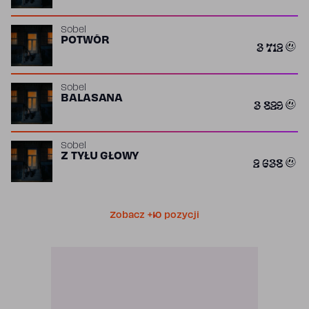
Sobel
POTWÓR
3 712
Sobel
BALASANA
3 829
Sobel
Z TYŁU GŁOWY
2 638
Zobacz +10 pozycji