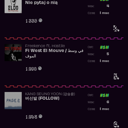
Nie pytaj o nią
Poprzednia p
4
Max:
Najwyższa p
1
msc
Czas:
Obecność w 
1 335
4.
Freekence
ft.
Hostile
Ost:
Fi West El Mouve / في وسط
Poprzednia p
5
Max:
الموف
Najwyższa p
1
msc
Czas:
Obecność w 
1 269
5.
KANG SEUNG YOON (강승윤)
Ost:
버선발 (FOLLOW)
Poprzednia p
6
Max:
Najwyższa p
1
msc
Czas:
Obecność w 
1 248
6.