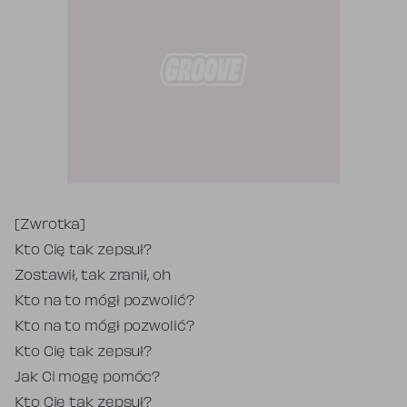
Tekst piosenki
[Zwrotka]
Kto Cię tak zepsuł?
Zostawił, tak zranił, oh
Kto na to mógł pozwolić?
Kto na to mógł pozwolić?
Kto Cię tak zepsuł?
Jak Ci mogę pomóc?
Kto Cię tak zepsuł?