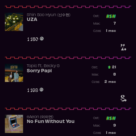
Shin Soo Hyun (신수현)
Ost:
UZA
Poprzednia p
7
Max:
Najwyższa p
1
msc
Czas:
Obecność w 
1 180
7.
Topic
ft.
Becky G
21
Ost.:
Sorry Papi
Poprzednia p
8
Max:
Najwyższa po
2
msc
Czas:
Obecność w r
1 169
8.
​eAeon (이이언)
Ost:
No Fun Without You
Poprzednia p
9
Max:
Najwyższa p
1
msc
Czas: