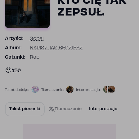
KTO CIĘ TAK
ZEPSUŁ.
Artyści:
Sobel
Album:
NAPISZ JAK BĘDZIESZ
Gatunki:
Rap
750
Tekst dodał/a:
Tłumaczenie:
Interpretacja:
Tekst piosenki
Tłumaczenie
Interpretacja