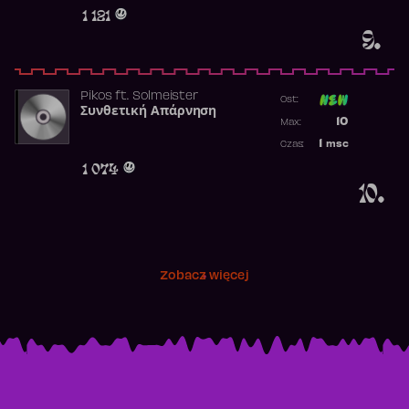
Obecność w 
1 121
9.
Pikos
ft.
Solmeister
Ost:
Συνθετική Απάρνηση
Poprzednia p
10
Max:
Najwyższa p
1
msc
Czas:
Obecność w 
1 074
10.
Zobacz więcej