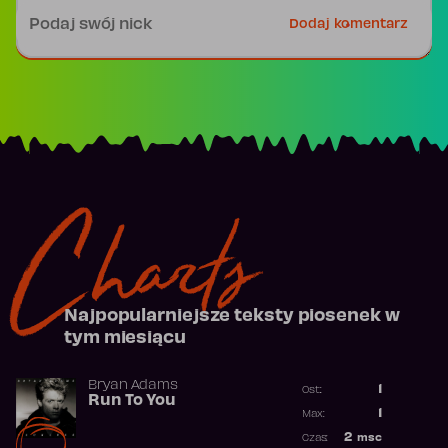
Podpis
Dodaj komentarz
Charts
Najpopularniejsze teksty piosenek w
tym miesiącu
Bryan Adams
1
Ost.:
Run To You
Poprzednia p
1
Max:
Najwyższa po
2
msc
Czas: