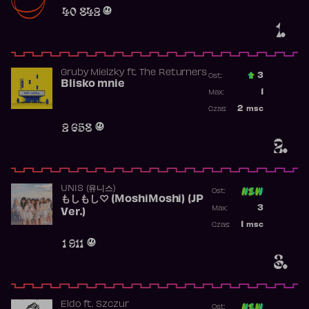
Obecność w r
40 842
1.
Gruby Mielzky
ft.
The Returners
3
Ost.:
Blisko mnie
Poprzednia p
1
Max:
Najwyższa po
2
msc
Czas:
Obecność w r
2 658
2.
UNIS (유니스)
Ost:
もしもし♡ (MoshiMoshi) (JP
Poprzednia p
3
Max:
Ver.)
Najwyższa p
1
msc
Czas:
Obecność w 
1 911
3.
Eldo
ft.
Szczur
Ost: