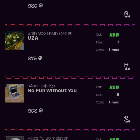
Obecność w 
986
6.
Shin Soo Hyun (신수현)
Ost:
UZA
Poprzednia p
7
Max:
Najwyższa p
1
msc
Czas:
Obecność w 
979
7.
​eAeon (이이언)
Ost:
No Fun Without You
Poprzednia p
8
Max:
Najwyższa p
1
msc
Czas:
Obecność w 
968
8.
Pikos
ft.
Solmeister
Ost: