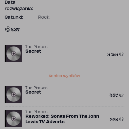
Data
rozwiązania:
Gatunki:
Rock
437
The Pierces
Secret
2 192
Koniec wyników
The Pierces
Secret
437
The Pierces
Reworked: Songs From The John
339
Lewis TV Adverts