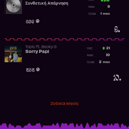
Συνθετική Απάρνηση
Poprzednia p
9
Max:
Najwyższa p
1
msc
Czas:
Obecność w 
936
9.
Topic
ft.
Becky G
21
Ost.:
Sorry Papi
Poprzednia p
10
Max:
Najwyższa po
2
msc
Czas:
Obecność w r
858
10.
Zobacz więcej