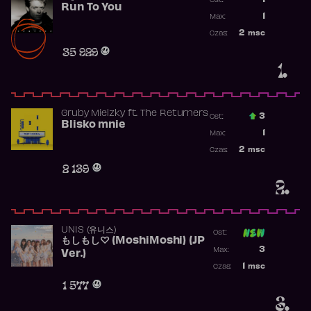
1
Ost.:
Run To You
Poprzednia p
1
Max:
Najwyższa po
2
msc
Czas:
Obecność w r
35 929
1.
Gruby Mielzky
ft.
The Returners
3
Ost.:
Blisko mnie
Poprzednia p
1
Max:
Najwyższa po
2
msc
Czas:
Obecność w r
2 139
2.
UNIS (유니스)
Ost:
もしもし♡ (MoshiMoshi) (JP
Poprzednia p
3
Max:
Ver.)
Najwyższa p
1
msc
Czas:
Obecność w 
1 577
3.