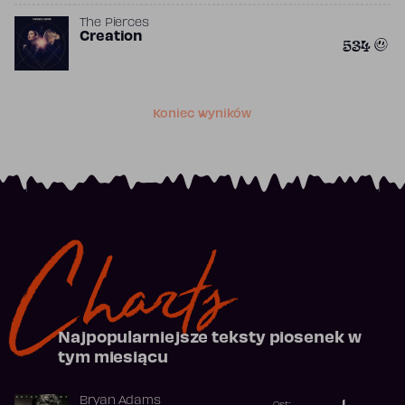
The Pierces
Creation
534
Koniec wyników
Charts
Najpopularniejsze teksty piosenek w
tym miesiącu
Bryan Adams