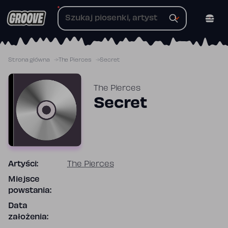
Przejdź
do
treści
Strona główna
The Pierces
Secret
The Pierces
Secret
Artyści:
The Pierces
Miejsce
powstania:
Data
założenia: