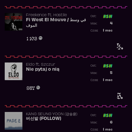
Freekence
ft.
Hostile
Ost:
Fi West El Mouve / في وسط
Poprzednia p
4
Max:
الموف
Najwyższa p
1
msc
Czas:
Obecność w 
1 103
4.
Eldo
ft.
Szczur
Ost:
Nie pytaj o nią
Poprzednia p
5
Max:
Najwyższa p
1
msc
Czas:
Obecność w 
987
5.
KANG SEUNG YOON (강승윤)
Ost:
버선발 (FOLLOW)
Poprzednia p
6
Max:
Najwyższa p
1
msc
Czas: