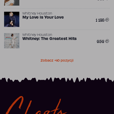
Whitney Houston
My Love is Your Love
1 129
Whitney Houston
Whitney: The Greatest Hits
656
Zobacz +10 pozycji
Charts