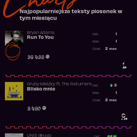
Najpopularniejsze teksty piosenek w
tym miesiącu
Bryan Adams
1
Ost.:
Run To You
Poprzednia p
1
Max:
Najwyższa po
2
msc
Czas:
Obecność w r
36 455
1.
Gruby Mielzky
ft.
The Returners
3
Ost.:
Blisko mnie
Poprzednia p
1
Max:
Najwyższa po
2
msc
Czas:
Obecność w r
2 420
2.
UNIS (유니스)
Ost: