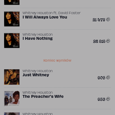
Whitney Houston
ft.
David Foster
I Will Always Love You
21 476
Whitney Houston
I Have Nothing
28 919
Koniec wyników
Whitney Houston
Just Whitney
605
Whitney Houston
The Preacher's Wife
653
Whitney Houston