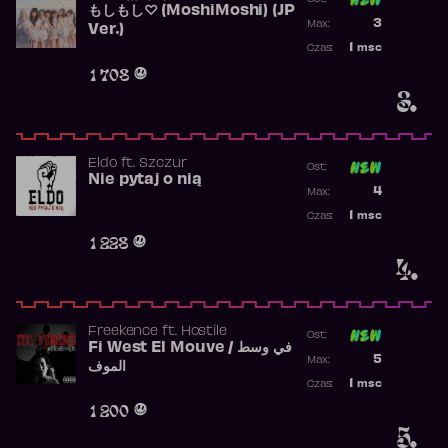
もしもし♡ (MoshiMoshi) (JP
Poprzednia p
3
Max:
Ver.)
Najwyższa p
1
msc
Czas:
Obecność w 
1 708
3.
Eldo
ft.
Szczur
Ost:
Nie pytaj o nią
Poprzednia p
4
Max:
Najwyższa p
1
msc
Czas:
Obecność w 
1 228
4.
Freekence
ft.
Hostile
Ost:
Fi West El Mouve / في وسط
Poprzednia p
5
Max:
الموف
Najwyższa p
1
msc
Czas:
Obecność w 
1 200
5.