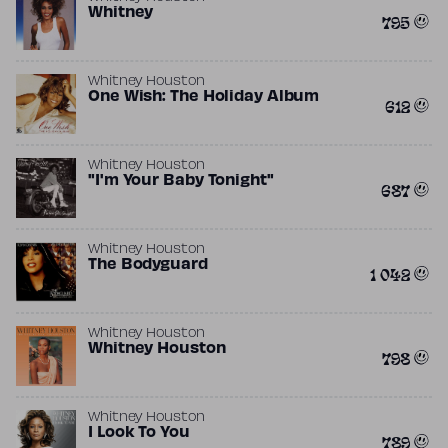
Whitney
795
Whitney Houston
One Wish: The Holiday Album
612
Whitney Houston
"I'm Your Baby Tonight"
687
Whitney Houston
The Bodyguard
1 042
Whitney Houston
Whitney Houston
798
Whitney Houston
I Look To You
789