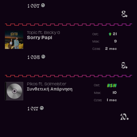
Obecność w 
1 057
8.
Topic
ft.
Becky G
21
Ost.:
Sorry Papi
Poprzednia p
9
Max:
Najwyższa po
2
msc
Czas:
Obecność w r
1 038
9.
Pikos
ft.
Solmeister
Ost:
Συνθετική Απάρνηση
Poprzednia p
10
Max:
Najwyższa p
1
msc
Czas:
Obecność w 
1 017
10.