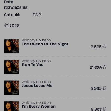
Data
rozwiązania:
Gatunki:
R&B
1 042
Whitney Houston
The Queen Of The Night
3 535
Whitney Houston
Run To You
10 689
Whitney Houston
Jesus Loves Me
2 385
Whitney Houston
I'm Every Woman
6 307