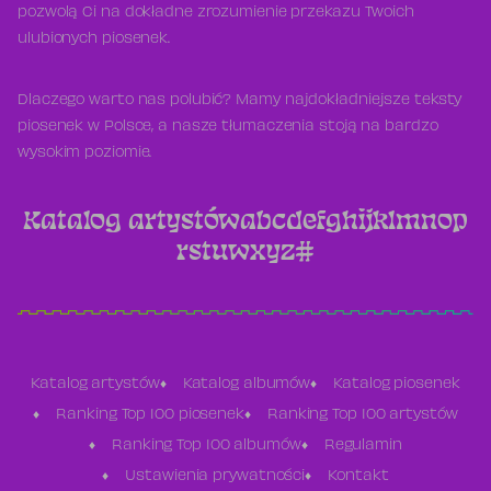
pozwolą Ci na dokładne zrozumienie przekazu Twoich
ulubionych piosenek.
Dlaczego warto nas polubić? Mamy najdokładniejsze teksty
piosenek w Polsce, a nasze tłumaczenia stoją na bardzo
wysokim poziomie.
Katalog artystów
a
b
c
d
e
f
g
h
i
j
k
l
m
n
o
p
r
s
t
u
w
x
y
z
#
Katalog artystów
Katalog albumów
Katalog piosenek
Ranking Top 100 piosenek
Ranking Top 100 artystów
Ranking Top 100 albumów
Regulamin
Ustawienia prywatności
Kontakt