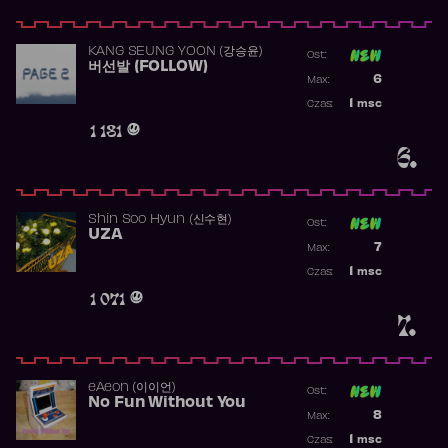
KANG SEUNG YOON (강승윤)
Ost:
버선발 (FOLLOW)
Poprzednia p
6
Max:
Najwyższa p
1
msc
Czas:
Obecność w 
1 181
6.
Shin Soo Hyun (신수현)
Ost:
UZA
Poprzednia p
7
Max:
Najwyższa p
1
msc
Czas:
Obecność w 
1 071
7.
​eAeon (이이언)
Ost:
No Fun Without You
Poprzednia p
8
Max:
Najwyższa p
1
msc
Czas: