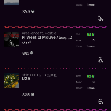
Najwyższa p
1
msc
Czas:
Obecność w 
845
4.
Freekence
ft.
Hostile
Ost:
Fi West El Mouve / في وسط
Poprzednia p
5
Max:
الموف
Najwyższa p
1
msc
Czas:
Obecność w 
841
5.
Shin Soo Hyun (신수현)
Ost:
UZA
Poprzednia p
6
Max:
Najwyższa p
1
msc
Czas:
Obecność w 
805
6.