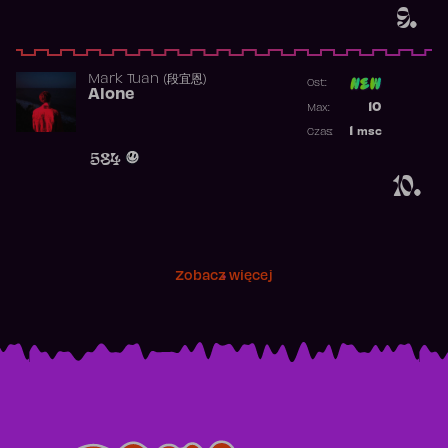
9.
Mark Tuan (段宜恩)
Ost:
Alone
Poprzednia p
10
Max:
Najwyższa p
1
msc
Czas:
Obecność w 
584
10.
Zobacz więcej