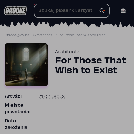
Przejdź
do
treści
Strona główna
Architects
For Those That Wish to Exist
Architects
For Those That
Wish to Exist
Artyści:
Architects
Miejsce
powstania:
Data
założenia: