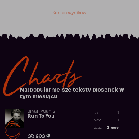
Koniec wyników
Charts
Najpopularniejsze teksty piosenek w
tym miesiącu
Bryan Adams
1
Ost.:
Run To You
Poprzednia p
1
Max:
Najwyższa po
2
msc
Czas:
Obecność w r
34 603