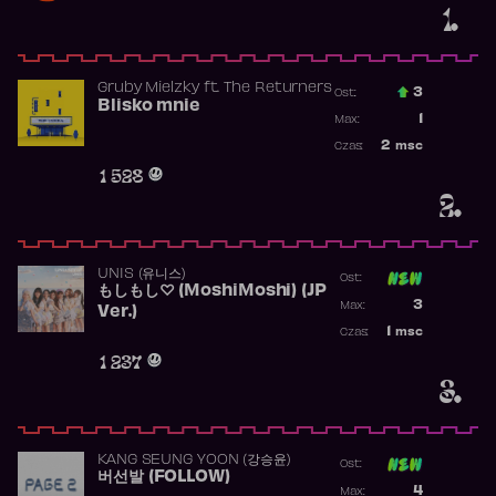
1.
Gruby Mielzky
ft.
The Returners
3
Ost.:
Blisko mnie
Poprzednia p
1
Max:
Najwyższa po
2
msc
Czas:
Obecność w r
1 528
2.
UNIS (유니스)
Ost:
もしもし♡ (MoshiMoshi) (JP
Poprzednia p
3
Max:
Ver.)
Najwyższa p
1
msc
Czas:
Obecność w 
1 237
3.
KANG SEUNG YOON (강승윤)
Ost:
버선발 (FOLLOW)
Poprzednia p
4
Max: