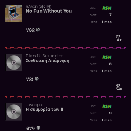
​eAeon (이이언)
Ost:
No Fun Without You
Poprzednia p
7
Max:
Najwyższa p
1
msc
Czas:
Obecność w 
762
7.
Pikos
ft.
Solmeister
Ost:
Συνθετική Απάρνηση
Poprzednia p
8
Max:
Najwyższa p
1
msc
Czas:
Obecność w 
721
8.
Javaspa
Ost:
Η συμμορία των 11
Poprzednia p
9
Max:
Najwyższa p
1
msc
Czas:
Obecność w 
674