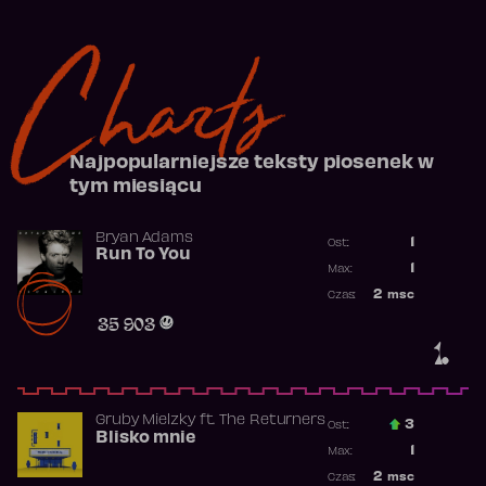
Charts
Najpopularniejsze teksty piosenek w
tym miesiącu
Bryan Adams
1
Ost.:
Run To You
Poprzednia p
1
Max:
Najwyższa po
2
msc
Czas:
Obecność w r
35 903
1.
Gruby Mielzky
ft.
The Returners
3
Ost.:
Blisko mnie
Poprzednia p
1
Max:
Najwyższa po
2
msc
Czas: