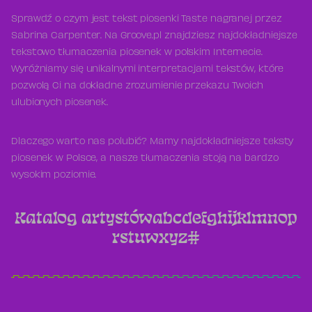
Sprawdź o czym jest tekst piosenki Taste nagranej przez
Sabrina Carpenter. Na Groove.pl znajdziesz najdokładniejsze
tekstowo tłumaczenia piosenek w polskim Internecie.
Wyróżniamy się unikalnymi interpretacjami tekstów, które
pozwolą Ci na dokładne zrozumienie przekazu Twoich
ulubionych piosenek.
Dlaczego warto nas polubić? Mamy najdokładniejsze teksty
piosenek w Polsce, a nasze tłumaczenia stoją na bardzo
wysokim poziomie.
Katalog artystów
a
b
c
d
e
f
g
h
i
j
k
l
m
n
o
p
r
s
t
u
w
x
y
z
#