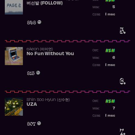
버선발 (FOLLOW)
Poprzednia p
5
Max:
Najwyższa p
1
msc
Czas:
Obecność w 
949
5.
​eAeon (이이언)
Ost:
No Fun Without You
Poprzednia p
6
Max:
Najwyższa p
1
msc
Czas:
Obecność w 
915
6.
Shin Soo Hyun (신수현)
Ost:
UZA
Poprzednia p
7
Max:
Najwyższa p
1
msc
Czas:
Obecność w 
907
7.