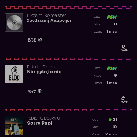
Pikos
ft.
Solmeister
Ost:
Συνθετική Απάρνηση
Poprzednia p
8
Max:
Najwyższa p
1
msc
Czas:
Obecność w 
898
8.
Eldo
ft.
Szczur
Ost:
Nie pytaj o nią
Poprzednia p
9
Max:
Najwyższa p
1
msc
Czas:
Obecność w 
827
9.
Topic
ft.
Becky G
21
Ost.:
Sorry Papi
Poprzednia p
10
Max:
Najwyższa po
2
msc
Czas: