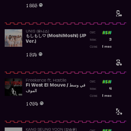
Obecność w r
1 995
2.
UNIS (유니스)
Ost:
もしもし♡ (MoshiMoshi) (JP
Poprzednia p
3
Max:
Ver.)
Najwyższa p
1
msc
Czas:
Obecność w 
1 514
3.
Freekence
ft.
Hostile
Ost:
Fi West El Mouve / في وسط
Poprzednia p
4
Max:
الموف
Najwyższa p
1
msc
Czas:
Obecność w 
1 054
4.
KANG SEUNG YOON (강승윤)
Ost: