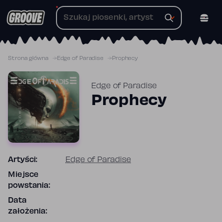
Przejdź
do
treści
Strona główna
Edge of Paradise
Prophecy
Edge of Paradise
Prophecy
Artyści:
Edge of Paradise
Miejsce
powstania:
Data
założenia: