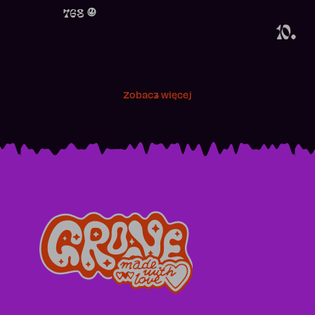
Obecność w r
768
10.
Zobacz więcej