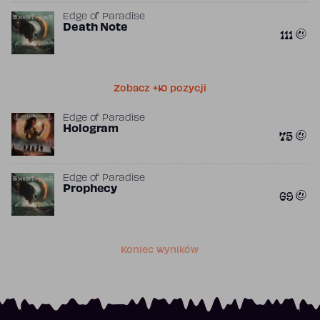
Edge of Paradise
Death Note
111
Zobacz +10 pozycji
Edge of Paradise
Hologram
75
Edge of Paradise
Prophecy
69
Koniec wyników