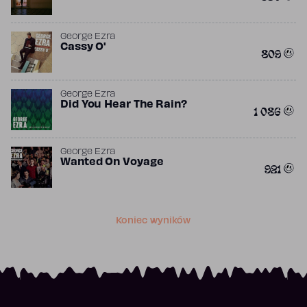
George Ezra
Cassy O'
809
George Ezra
Did You Hear The Rain?
1 086
George Ezra
Wanted On Voyage
921
Koniec wyników