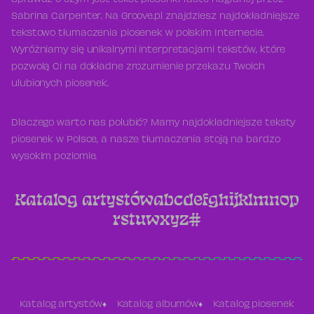
Sprawdź o czym jest tekst piosenki Taste nagranej przez
Sabrina Carpenter. Na Groove.pl znajdziesz najdokładniejsze
tekstowo tłumaczenia piosenek w polskim Internecie.
Wyróżniamy się unikalnymi interpretacjami tekstów, które
pozwolą Ci na dokładne zrozumienie przekazu Twoich
ulubionych piosenek.
Dlaczego warto nas polubić? Mamy najdokładniejsze teksty
piosenek w Polsce, a nasze tłumaczenia stoją na bardzo
wysokim poziomie.
Katalog artystów
a
b
c
d
e
f
g
h
i
j
k
l
m
n
o
p
r
s
t
u
w
x
y
z
#
Katalog artystów
Katalog albumów
Katalog piosenek