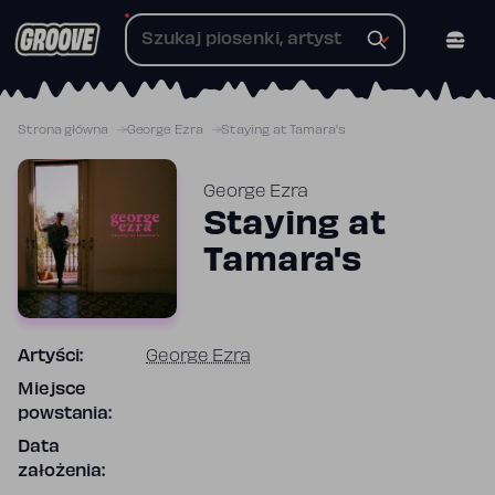
Przejdź
do
treści
Strona główna
George Ezra
Staying at Tamara's
George Ezra
Staying at
Tamara's
Artyści:
George Ezra
Miejsce
powstania:
Data
założenia: