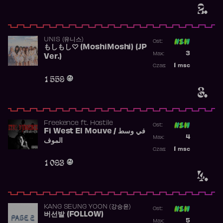
2.
UNIS (유니스)
Ost:
もしもし♡ (MoshiMoshi) (JP
Poprzednia p
3
Max:
Ver.)
Najwyższa p
1
msc
Czas:
Obecność w 
1 559
3.
Freekence
ft.
Hostile
Ost:
Fi West El Mouve / في وسط
Poprzednia p
4
Max:
الموف
Najwyższa p
1
msc
Czas:
Obecność w 
1 093
4.
KANG SEUNG YOON (강승윤)
Ost:
버선발 (FOLLOW)
Poprzednia p
5
Max: