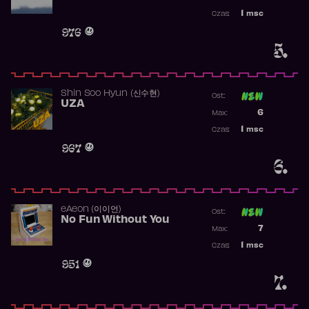
Najwyższa p
1
msc
Czas:
Obecność w 
976
5.
Shin Soo Hyun (신수현)
Ost:
UZA
Poprzednia p
6
Max:
Najwyższa p
1
msc
Czas:
Obecność w 
967
6.
​eAeon (이이언)
Ost:
No Fun Without You
Poprzednia p
7
Max:
Najwyższa p
1
msc
Czas:
Obecność w 
951
7.