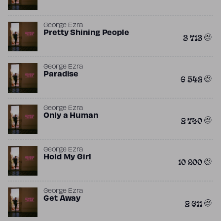
George Ezra
Pretty Shining People
3 713
George Ezra
Paradise
6 542
George Ezra
Only a Human
2 740
George Ezra
Hold My Girl
10 900
George Ezra
Get Away
2 611