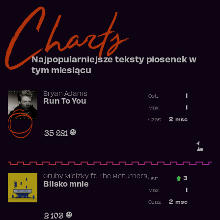
Charts
Najpopularniejsze teksty piosenek w
tym miesiącu
Bryan Adams
1
Ost.:
Run To You
Poprzednia p
1
Max:
Najwyższa po
2
msc
Czas:
Obecność w r
35 921
1.
Gruby Mielzky
ft.
The Returners
3
Ost.:
Blisko mnie
Poprzednia p
1
Max:
Najwyższa po
2
msc
Czas:
Obecność w r
2 103