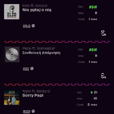
Eldo
ft.
Szczur
Ost:
Nie pytaj o nią
Poprzednia p
8
Max:
Najwyższa p
1
msc
Czas:
Obecność w 
942
8.
Pikos
ft.
Solmeister
Ost:
Συνθετική Απάρνηση
Poprzednia p
9
Max:
Najwyższa p
1
msc
Czas:
Obecność w 
921
9.
Topic
ft.
Becky G
21
Ost.:
Sorry Papi
Poprzednia p
10
Max:
Najwyższa po
2
msc
Czas:
Obecność w r
823