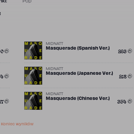
ki:
Pop
6
MIDNATT
Masquerade (Spanish Ver.)
60
293
MIDNATT
Masquerade (Japanese Ver.)
04
218
MIDNATT
Masquerade (Chinese Ver.)
17
354
Koniec wyników