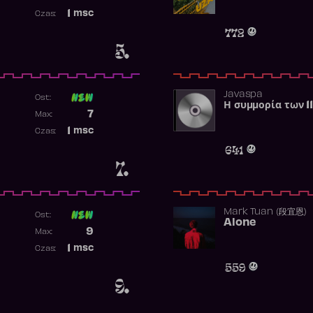
Najwyższa pozycja
1
msc
Czas:
Obecność w rankingu
772
5.
Javaspa
Ost:
Η συμμορία των 1
Poprzednia pozycja
7
Max:
Najwyższa pozycja
1
msc
Czas:
Obecność w rankingu
641
7.
Mark Tuan (段宜恩)
Ost:
Alone
Poprzednia pozycja
9
Max:
Najwyższa pozycja
1
msc
Czas:
Obecność w rankingu
559
9.