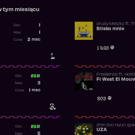
w tym miesiącu
Gruby Mielzky
ft.
T
1
Ost.:
Blisko mnie
Poprzednia pozycja
1
Max:
Najwyższa pozycja
2
msc
Czas:
Obecność w rankingu
1 425
1.
Freekence
ft.
Hosti
Ost:
Poprzednia pozycja
3
Max:
Najwyższa pozycja
1
msc
Czas:
Obecność w rankingu
803
3.
Shin Soo Hyun (신
Ost:
UZA
Poprzednia pozycja
5
Max: