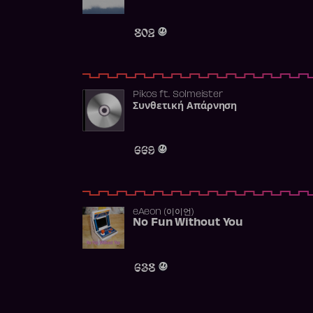
802
Pikos
ft.
Solmeister
Συνθετική Απάρνηση
669
​eAeon (이이언)
No Fun Without You
638