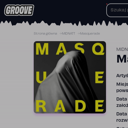
Przejdź
do
treści
Strona główna
MIDNATT
Masquerade
MIDN
M
Artyś
Miej
pows
Data
założ
Data
rozwi