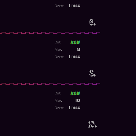
Najwyższa pozycja
1
msc
Czas:
Obecność w rankingu
6.
Ost:
1
Poprzednia pozycja
8
Max:
Najwyższa pozycja
1
msc
Czas:
Obecność w rankingu
8.
Ost:
Poprzednia pozycja
10
Max:
Najwyższa pozycja
1
msc
Czas:
Obecność w rankingu
10.