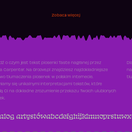
Zobacz więcej
ź o czym jest tekst piosenki Taste nagranej przez
Dl
a Carpenter. Na Groove.pl znajdziesz najdokładniejsze
na
wo tłumaczenia piosenek w polskim Internecie.
tł
iamy się unikalnymi interpretacjami tekstów, które
ą Ci na dokładne zrozumienie przekazu Twoich ulubionych
ek.
alog artystów
a
b
c
d
e
f
g
h
i
j
k
l
m
n
o
p
r
s
t
u
w
x