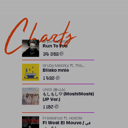
Charts
Bryan Adams
Run To You
34 582
Gruby Mielzky
ft.
The
Returners
Blisko mnie
1 425
UNIS (유니스)
もしもし♡ (MoshiMoshi)
(JP Ver.)
1 180
Freekence
ft.
Hostile
Fi West El Mouve / في