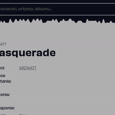
ATT
asquerade
ci:
MIDNATT
sce
tania:
enia:
ązania: