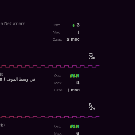
he Returners
3
Ost.:
Poprzednia pozycja
1
Max:
Najwyższa pozycja
2
msc
Czas:
Obecność w rankingu
2.
le
Ost:
Fi West El Mouve / في وسط الموف
Poprzednia pozycja
4
Max:
Najwyższa pozycja
1
msc
Czas:
Obecność w rankingu
4.
수현)
Ost:
Poprzednia pozycja
6
Max: