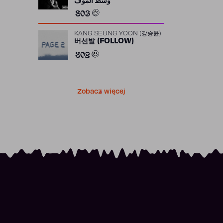
وسط الموف
803
KANG SEUNG YOON (강승윤)
버선발 (FOLLOW)
802
Zobacz więcej