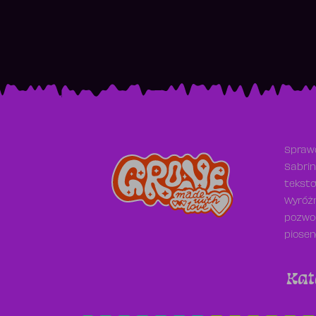
Sprawd
Sabrin
teksto
Wyróżn
pozwol
piosen
Kat