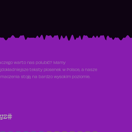
aczego warto nas polubić? Mamy
jdokładniejsze teksty piosenek w Polsce, a nasze
umaczenia stoją na bardzo wysokim poziomie.
y
z
#