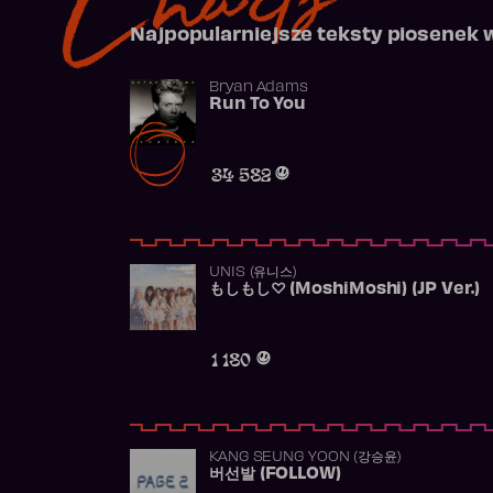
Najpopularniejsze teksty piosenek 
Bryan Adams
Run To You
34 582
UNIS (유니스)
もしもし♡ (MoshiMoshi) (JP Ver.)
1 180
KANG SEUNG YOON (강승윤)
버선발 (FOLLOW)