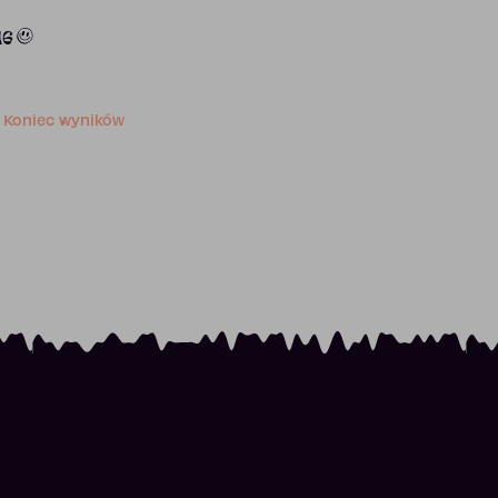
16
Koniec wyników