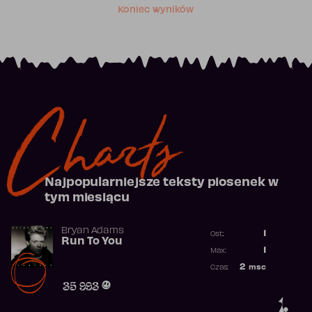
Koniec wyników
Charts
Najpopularniejsze teksty piosenek w
tym miesiącu
Bryan Adams
1
Ost.:
Run To You
Poprzednia p
1
Max:
Najwyższa po
2
msc
Czas:
Obecność w r
35 993
1.