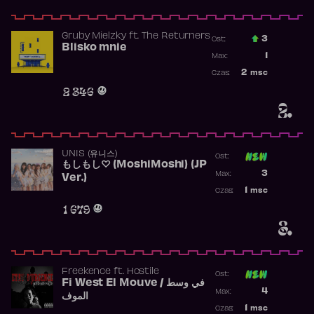
Gruby Mielzky
ft.
The Returners
3
Ost.:
Blisko mnie
Poprzednia p
1
Max:
Najwyższa po
2
msc
Czas:
Obecność w r
2 346
2.
UNIS (유니스)
Ost:
もしもし♡ (MoshiMoshi) (JP
Poprzednia p
3
Max:
Ver.)
Najwyższa p
1
msc
Czas:
Obecność w 
1 679
3.
Freekence
ft.
Hostile
Ost:
Fi West El Mouve / في وسط
Poprzednia p
4
Max:
الموف
Najwyższa p
1
msc
Czas: