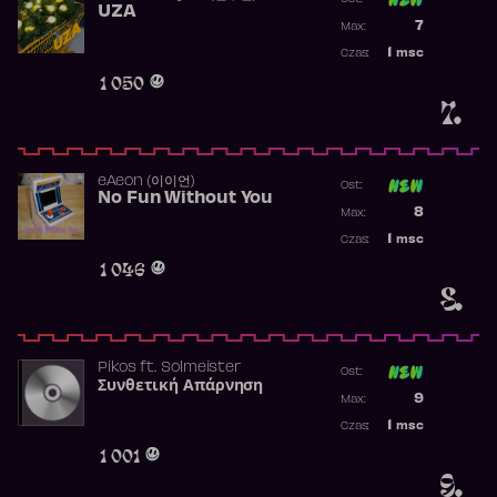
UZA
Poprzednia p
7
Max:
Najwyższa p
1
msc
Czas:
Obecność w 
1 050
7.
​eAeon (이이언)
Ost:
No Fun Without You
Poprzednia p
8
Max:
Najwyższa p
1
msc
Czas:
Obecność w 
1 046
8.
Pikos
ft.
Solmeister
Ost:
Συνθετική Απάρνηση
Poprzednia p
9
Max:
Najwyższa p
1
msc
Czas:
Obecność w 
1 001
9.