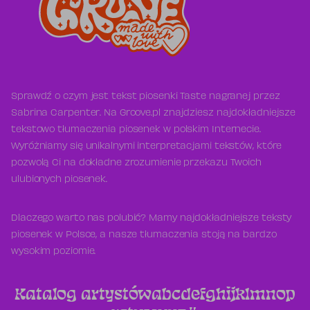
Sprawdź o czym jest tekst piosenki Taste nagranej przez
Sabrina Carpenter. Na Groove.pl znajdziesz najdokładniejsze
tekstowo tłumaczenia piosenek w polskim Internecie.
Wyróżniamy się unikalnymi interpretacjami tekstów, które
pozwolą Ci na dokładne zrozumienie przekazu Twoich
ulubionych piosenek.
Dlaczego warto nas polubić? Mamy najdokładniejsze teksty
piosenek w Polsce, a nasze tłumaczenia stoją na bardzo
wysokim poziomie.
Katalog artystów
a
b
c
d
e
f
g
h
i
j
k
l
m
n
o
p