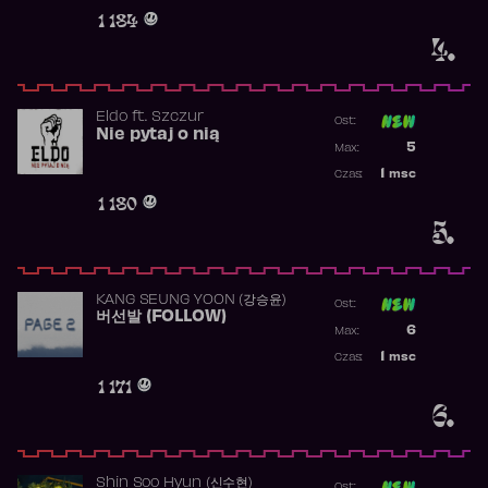
Obecność w 
1 184
4.
Eldo
ft.
Szczur
Ost:
Nie pytaj o nią
Poprzednia p
5
Max:
Najwyższa p
1
msc
Czas:
Obecność w 
1 180
5.
KANG SEUNG YOON (강승윤)
Ost:
버선발 (FOLLOW)
Poprzednia p
6
Max:
Najwyższa p
1
msc
Czas:
Obecność w 
1 171
6.
Shin Soo Hyun (신수현)
Ost: