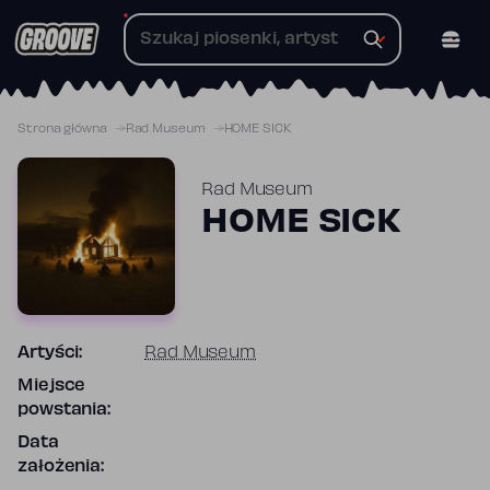
Przejdź
do
treści
Strona główna
Rad Museum
HOME SICK
Rad Museum
HOME SICK
Artyści:
Rad Museum
Miejsce
powstania:
Data
założenia: