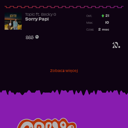
Topic
ft.
Becky G
21
Ost.:
Sorry Papi
Poprzednia p
10
Max:
Najwyższa po
2
msc
Czas:
Obecność w r
995
10.
Zobacz więcej