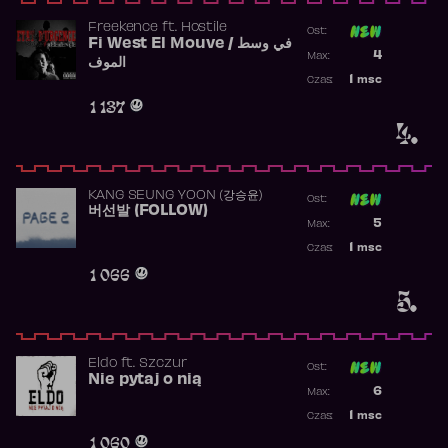
Freekence
ft.
Hostile
Ost:
Fi West El Mouve / في وسط
Poprzednia p
4
Max:
الموف
Najwyższa p
1
msc
Czas:
Obecność w 
1 137
4.
KANG SEUNG YOON (강승윤)
Ost:
버선발 (FOLLOW)
Poprzednia p
5
Max:
Najwyższa p
1
msc
Czas:
Obecność w 
1 066
5.
Eldo
ft.
Szczur
Ost:
Nie pytaj o nią
Poprzednia p
6
Max:
Najwyższa p
1
msc
Czas:
Obecność w 
1 060