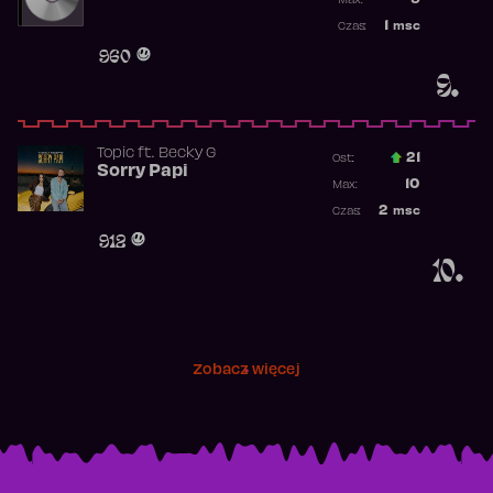
9
Max:
Najwyższa p
1
msc
Czas:
Obecność w 
960
9.
Topic
ft.
Becky G
21
Ost.:
Sorry Papi
Poprzednia p
10
Max:
Najwyższa po
2
msc
Czas:
Obecność w r
912
10.
Zobacz więcej