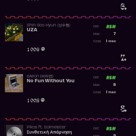
6.
Shin Soo Hyun (신수현)
Ost:
UZA
Poprzednia p
7
Max:
Najwyższa p
1
msc
Czas:
Obecność w 
1 006
7.
​eAeon (이이언)
Ost:
No Fun Without You
Poprzednia p
8
Max:
Najwyższa p
1
msc
Czas:
Obecność w 
1 002
8.
Pikos
ft.
Solmeister
Ost:
Συνθετική Απάρνηση
Poprzednia p