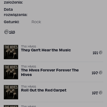
założenia:
Data
rozwiązania:
Gatunki:
Rock
123
The Hives
They Can’t Hear the Music
161
The Hives
The Hives Forever Forever The
160
Hives
The Hives
Roll Out the Red Carpet
167