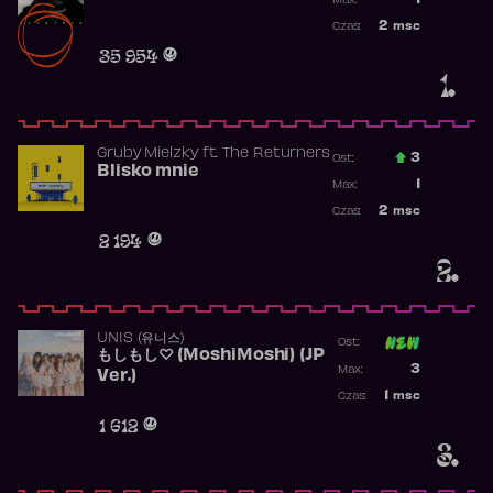
1
Max:
Najwyższa po
2
msc
Czas:
Obecność w r
35 954
1.
Gruby Mielzky
ft.
The Returners
3
Ost.:
Blisko mnie
Poprzednia p
1
Max:
Najwyższa po
2
msc
Czas:
Obecność w r
2 194
2.
UNIS (유니스)
Ost:
もしもし♡ (MoshiMoshi) (JP
Poprzednia p
3
Max:
Ver.)
Najwyższa p
1
msc
Czas:
Obecność w 
1 612
3.