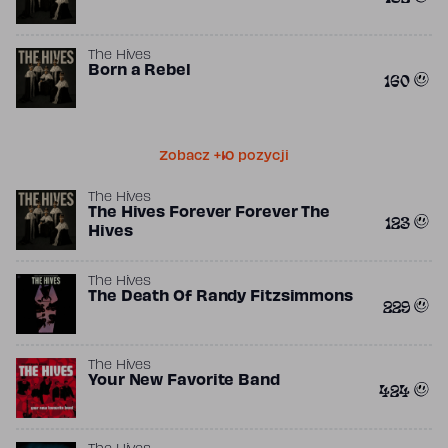
The Hives
Born a Rebel
160
Zobacz +10 pozycji
The Hives
The Hives Forever Forever The
123
Hives
The Hives
The Death Of Randy Fitzsimmons
229
The Hives
Your New Favorite Band
424