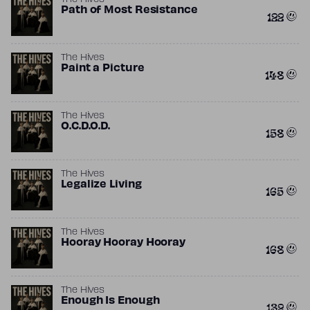
The Hives
Path of Most Resistance
122
The Hives
Paint a Picture
148
The Hives
O.C.D.O.D.
158
The Hives
Legalize Living
165
The Hives
Hooray Hooray Hooray
168
The Hives
Enough Is Enough
132