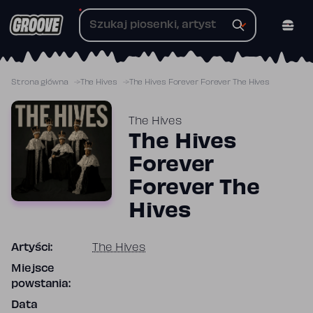
Przejdź
do
treści
Strona główna
The Hives
The Hives Forever Forever The Hives
The Hives
The Hives
Forever
Forever The
Hives
Artyści:
The Hives
Miejsce
powstania:
Data