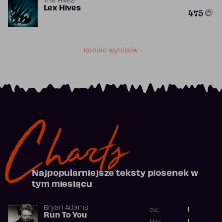
The Hives
Lex Hives
475
Koniec wyników
Charts
Najpopularniejsze teksty piosenek w
tym miesiącu
Bryan Adams
1
Ost.:
Run To You
Poprzednia p