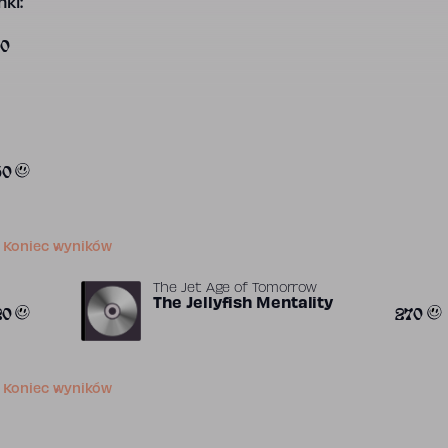
ki:
20
50
Koniec wyników
The Jet Age of Tomorrow
The Jellyfish Mentality
20
270
Koniec wyników