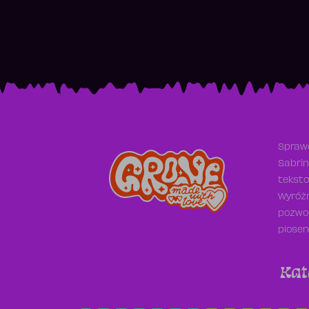
Sprawd
Sabrin
teksto
Wyróżn
pozwol
piosen
Kat