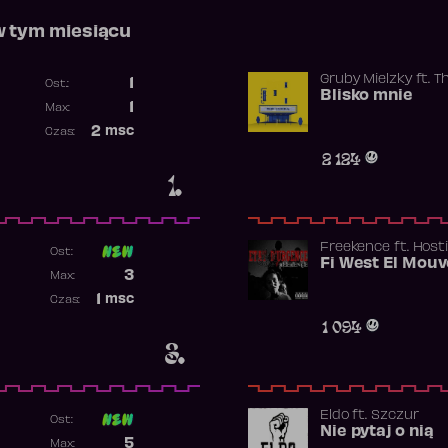
w tym miesiącu
Gruby Mielzky
ft.
T
1
Ost.:
Blisko mnie
Poprzednia pozycja
1
Max:
Najwyższa pozycja
2
msc
Czas:
Obecność w rankingu
2 124
1.
Freekence
ft.
Hosti
Ost:
Poprzednia pozycja
3
Max:
Najwyższa pozycja
1
msc
Czas:
Obecność w rankingu
1 094
3.
Eldo
ft.
Szczur
Ost:
Nie pytaj o nią
Poprzednia pozycja
5
Max: