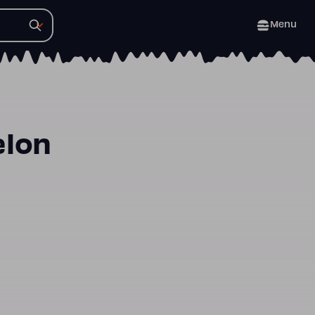
Menu
elon