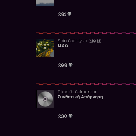
981
Shin Soo Hyun (신수현)
UZA
968
Pikos
ft.
Solmeister
Συνθετική Απάρνηση
930