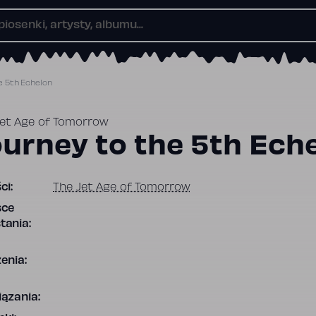
e 5th Echelon
Jet Age of Tomorrow
ourney to the 5th Ech
ci:
The Jet Age of Tomorrow
sce
tania:
enia:
ązania: