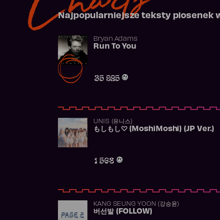
Najpopularniejsze teksty piosenek 
Bryan Adams
Run To You
35 925
UNIS (유니스)
もしもし♡ (MoshiMoshi) (JP Ver.)
1 568
KANG SEUNG YOON (강승윤)
버선발 (FOLLOW)