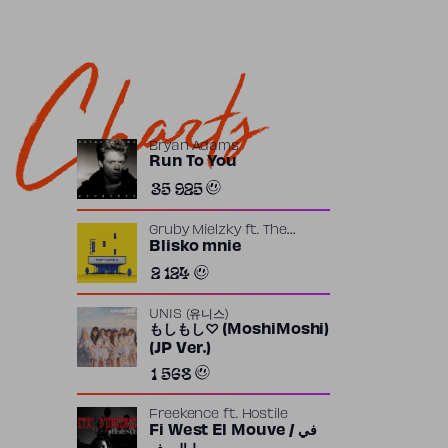
Charts
Bryan Adams
Run To You
35 925
Gruby Mielzky
ft.
The
Returners
Blisko mnie
2 124
UNIS (유니스)
もしもし♡ (MoshiMoshi)
(JP Ver.)
1 568
Freekence
ft.
Hostile
Fi West El Mouve / في