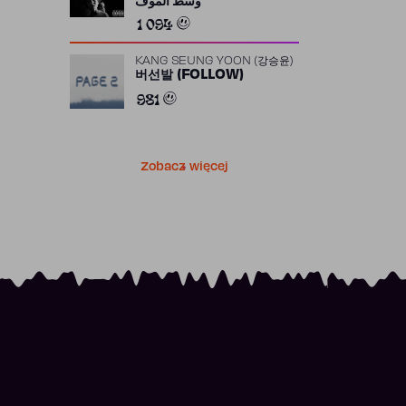
وسط الموف
1 094
KANG SEUNG YOON (강승윤)
버선발 (FOLLOW)
981
Zobacz więcej