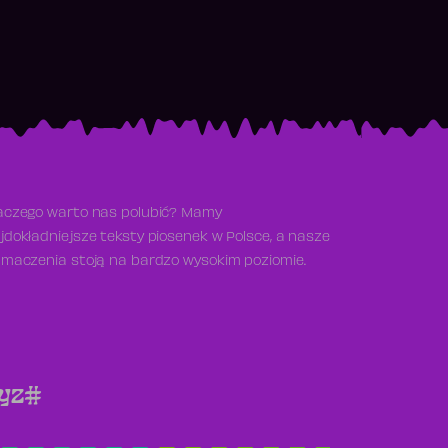
aczego warto nas polubić? Mamy
jdokładniejsze teksty piosenek w Polsce, a nasze
umaczenia stoją na bardzo wysokim poziomie.
y
z
#