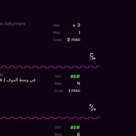
he Returners
3
Ost.:
Poprzednia pozycja
1
Max:
Najwyższa pozycja
2
msc
Czas:
Obecność w rankingu
2.
le
Ost:
Fi West El Mouve / في وسط الموف
Poprzednia pozycja
4
Max:
Najwyższa pozycja
1
msc
Czas:
Obecność w rankingu
4.
Ost:
Poprzednia pozycja
6
Max: