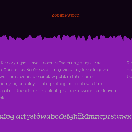
Zobacz więcej
ź o czym jest tekst piosenki Taste nagranej przez
Dl
a Carpenter. Na Groove.pl znajdziesz najdokładniejsze
na
wo tłumaczenia piosenek w polskim Internecie.
tł
iamy się unikalnymi interpretacjami tekstów, które
ą Ci na dokładne zrozumienie przekazu Twoich ulubionych
ek.
alog artystów
a
b
c
d
e
f
g
h
i
j
k
l
m
n
o
p
r
s
t
u
w
x