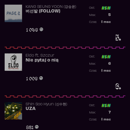
KANG SEUNG YOON (강승윤)
Ost:
버선발 (FOLLOW)
Poprzednia p
5
Max:
Najwyższa p
1
msc
Czas:
Obecność w 
1 046
5.
Eldo
ft.
Szczur
Ost:
Nie pytaj o nią
Poprzednia p
6
Max:
Najwyższa p
1
msc
Czas:
Obecność w 
1 006
6.
Shin Soo Hyun (신수현)
Ost:
UZA
Poprzednia p
7
Max:
Najwyższa p
1
msc
Czas:
Obecność w 
981