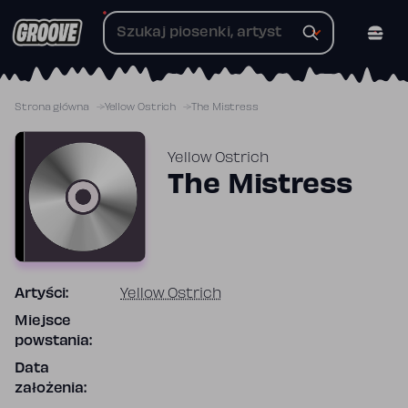
Przejdź
do
treści
Strona główna
Yellow Ostrich
The Mistress
Yellow Ostrich
The Mistress
Artyści:
Yellow Ostrich
Miejsce
powstania:
Data
założenia: