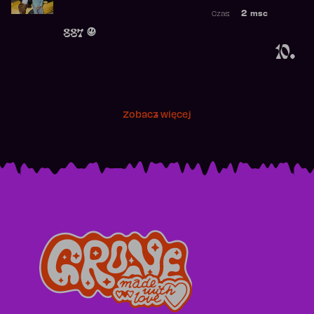
Najwyższa po
2
msc
Czas:
Obecność w r
887
10.
Zobacz więcej