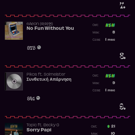
7.
​eAeon (이이언)
Ost:
No Fun Without You
Poprzednia p
8
Max:
Najwyższa p
1
msc
Czas:
Obecność w 
975
8.
Pikos
ft.
Solmeister
Ost:
Συνθετική Απάρνηση
Poprzednia p
9
Max:
Najwyższa p
1
msc
Czas:
Obecność w 
941
9.
Topic
ft.
Becky G
21
Ost.:
Sorry Papi
Poprzednia p
10
Max: