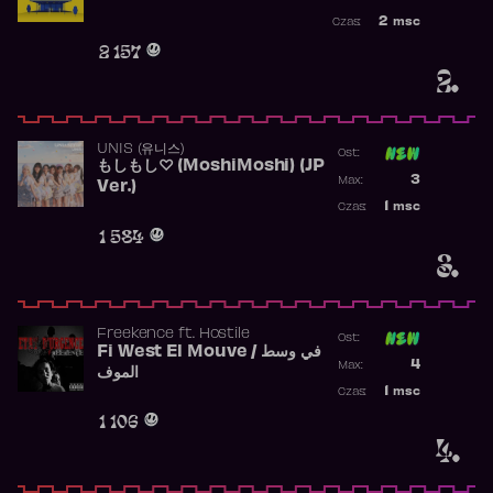
Najwyższa po
2
msc
Czas:
Obecność w r
2 157
2.
UNIS (유니스)
Ost:
もしもし♡ (MoshiMoshi) (JP
Poprzednia p
3
Max:
Ver.)
Najwyższa p
1
msc
Czas:
Obecność w 
1 584
3.
Freekence
ft.
Hostile
Ost:
Fi West El Mouve / في وسط
Poprzednia p
4
Max:
الموف
Najwyższa p
1
msc
Czas:
Obecność w 
1 106
4.