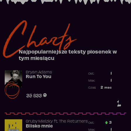
Charts
Najpopularniejsze teksty piosenek w
tym miesiącu
Bryan Adams
1
Ost.:
Run To You
Poprzednia p
1
Max:
Najwyższa po
2
msc
Czas:
Obecność w r
35 933
1.
Gruby Mielzky
ft.
The Returners
3
Ost.:
Blisko mnie
Poprzednia p
1
Max: