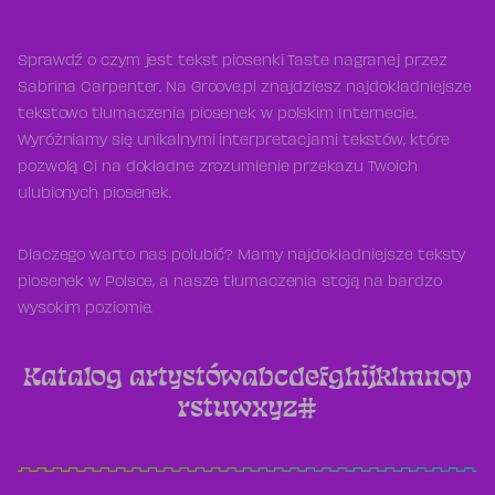
Sprawdź o czym jest tekst piosenki Taste nagranej przez
Sabrina Carpenter. Na Groove.pl znajdziesz najdokładniejsze
tekstowo tłumaczenia piosenek w polskim Internecie.
Wyróżniamy się unikalnymi interpretacjami tekstów, które
pozwolą Ci na dokładne zrozumienie przekazu Twoich
ulubionych piosenek.
Dlaczego warto nas polubić? Mamy najdokładniejsze teksty
piosenek w Polsce, a nasze tłumaczenia stoją na bardzo
wysokim poziomie.
Katalog artystów
a
b
c
d
e
f
g
h
i
j
k
l
m
n
o
p
r
s
t
u
w
x
y
z
#