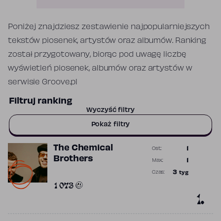
Poniżej znajdziesz zestawienie najpopularniejszych
tekstów piosenek, artystów oraz albumów. Ranking
został przygotowany, biorąc pod uwagę liczbę
wyświetleń piosenek, albumów oraz artystów w
serwisie Groove.pl
Filtruj ranking
Wyczyść filtry
Pokaż filtry
The Chemical
1
Ost.:
Poprzednia p
Brothers
1
Max.:
Najwyższa p
3
tyg
Czas:
Obecność w 
1 073
1.