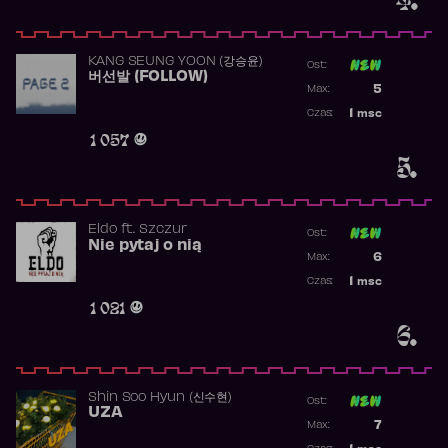
KANG SEUNG YOON (강승윤)
Ost:
버선발 (FOLLOW)
Poprzednia p
5
Max:
Najwyższa p
1
msc
Czas:
Obecność w 
1 057
5.
Eldo
ft.
Szczur
Ost:
Nie pytaj o nią
Poprzednia p
6
Max:
Najwyższa p
1
msc
Czas:
Obecność w 
1 021
6.
Shin Soo Hyun (신수현)
Ost:
UZA
Poprzednia p
7
Max:
Najwyższa p