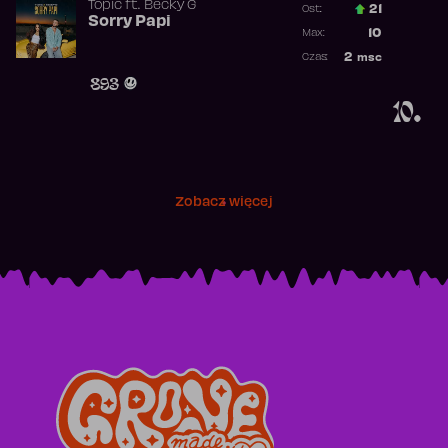
Topic
ft.
Becky G
21
Ost.:
Sorry Papi
Poprzednia p
10
Max:
Najwyższa po
2
msc
Czas:
Obecność w r
893
10.
Zobacz więcej