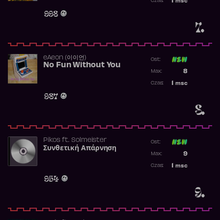
1
msc
Czas:
Obecność w 
998
7.
​eAeon (이이언)
Ost:
No Fun Without You
Poprzednia p
8
Max:
Najwyższa p
1
msc
Czas:
Obecność w 
987
8.
Pikos
ft.
Solmeister
Ost:
Συνθετική Απάρνηση
Poprzednia p
9
Max:
Najwyższa p
1
msc
Czas:
Obecność w 
954
9.