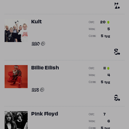
7.
Kult
20
Ost.:
Poprzednia p
5
Max.:
Najwyższa p
5
tyg
Czas:
Obecność w 
220
8.
Billie Eilish
11
Ost.:
Poprzednia p
4
Max.:
Najwyższa p
5
tyg
Czas:
Obecność w 
218
9.
Pink Floyd
7
Ost.:
Poprzednia p
6
Max.:
Najwyższa p
5
tyg
Czas: