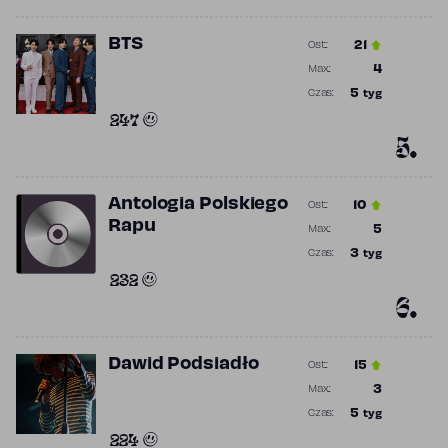
BTS
21
Ost.:
Poprzednia p
4
Max.:
Najwyższa p
5
tyg
Czas:
Obecność w 
247
5.
Antologia Polskiego
10
Ost.:
Poprzednia p
Rapu
5
Max.:
Najwyższa p
3
tyg
Czas:
Obecność w 
232
6.
Dawid Podsiadło
15
Ost.:
Poprzednia p
3
Max.:
Najwyższa p
5
tyg
Czas:
Obecność w 
224