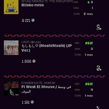
Gruby Mielzky
ft.
The Returners
3
Ost.:
Blisko mnie
Poprzednia p
1
Max:
Najwyższa po
2
msc
Czas:
Obecność w r
2 171
2.
UNIS (유니스)
Ost:
もしもし♡ (MoshiMoshi) (JP
Poprzednia p
3
Max:
Ver.)
Najwyższa p
1
msc
Czas:
Obecność w 
1 599
3.
Freekence
ft.
Hostile
Ost:
Fi West El Mouve / في وسط
Poprzednia p
4
Max:
الموف
Najwyższa p
1
msc
Czas:
Obecność w 
1 121
4.