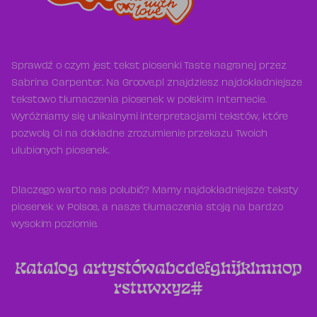
Sprawdź o czym jest tekst piosenki Taste nagranej przez
Sabrina Carpenter. Na Groove.pl znajdziesz najdokładniejsze
tekstowo tłumaczenia piosenek w polskim Internecie.
Wyróżniamy się unikalnymi interpretacjami tekstów, które
pozwolą Ci na dokładne zrozumienie przekazu Twoich
ulubionych piosenek.
Dlaczego warto nas polubić? Mamy najdokładniejsze teksty
piosenek w Polsce, a nasze tłumaczenia stoją na bardzo
wysokim poziomie.
Katalog artystów
a
b
c
d
e
f
g
h
i
j
k
l
m
n
o
p
r
s
t
u
w
x
y
z
#