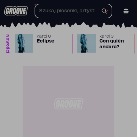
Przejdź
do
treści
Nowości
Karol G
Karol G
Eclipse
Con quién
andará?