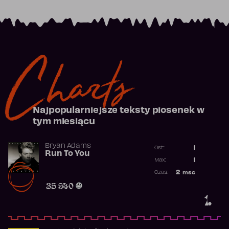
Charts
Najpopularniejsze teksty piosenek w
tym miesiącu
Bryan Adams
1
Ost.:
Run To You
Poprzednia p
1
Max:
Najwyższa po
2
msc
Czas:
Obecność w r
35 940
1.