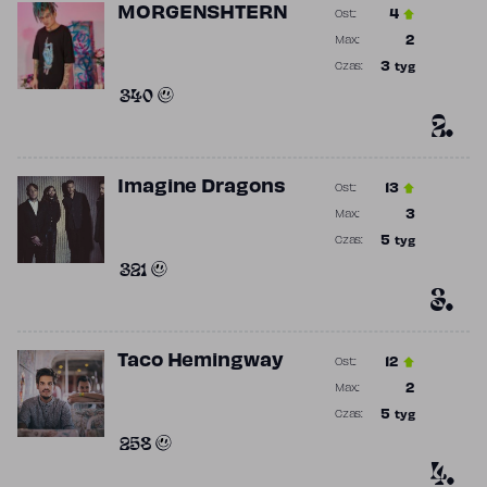
MORGENSHTERN
4
Ost.:
Poprzednia p
2
Max.:
Najwyższa p
3
tyg
Czas:
Obecność w 
340
2.
Imagine Dragons
13
Ost.:
Poprzednia p
3
Max.:
Najwyższa p
5
tyg
Czas:
Obecność w 
321
3.
Taco Hemingway
12
Ost.:
Poprzednia p
2
Max.:
Najwyższa p
5
tyg
Czas:
Obecność w 
258
4.