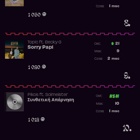
Najwyższa p
1
msc
Czas:
Obecność w 
1 050
8.
Topic
ft.
Becky G
21
Ost.:
Sorry Papi
Poprzednia p
9
Max:
Najwyższa po
2
msc
Czas:
Obecność w r
1 020
9.
Pikos
ft.
Solmeister
Ost:
Συνθετική Απάρνηση
Poprzednia p
10
Max:
Najwyższa p
1
msc
Czas:
Obecność w 
1 012
10.