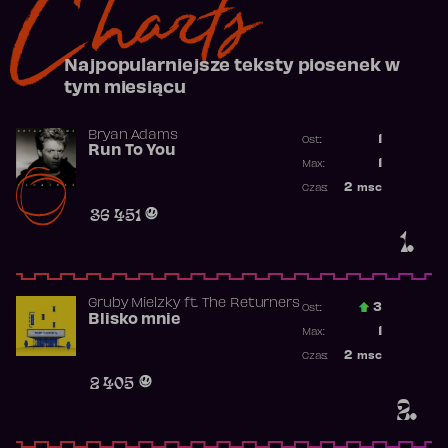
Charts
Najpopularniejsze teksty piosenek w
tym miesiącu
Bryan Adams
1
Ost.:
Run To You
Poprzednia p
1
Max:
Najwyższa po
2
msc
Czas:
Obecność w r
36 451
1.
Gruby Mielzky
ft.
The Returners
3
Ost.:
Blisko mnie
Poprzednia p
1
Max:
Najwyższa po
2
msc
Czas:
Obecność w r
2 405
2.