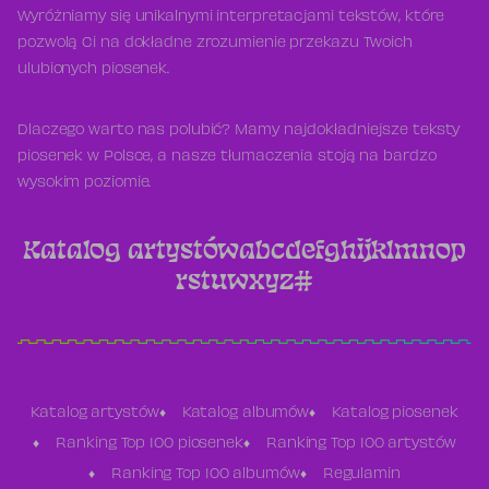
Wyróżniamy się unikalnymi interpretacjami tekstów, które
pozwolą Ci na dokładne zrozumienie przekazu Twoich
ulubionych piosenek.
Dlaczego warto nas polubić? Mamy najdokładniejsze teksty
piosenek w Polsce, a nasze tłumaczenia stoją na bardzo
wysokim poziomie.
Katalog artystów
a
b
c
d
e
f
g
h
i
j
k
l
m
n
o
p
r
s
t
u
w
x
y
z
#
Katalog artystów
Katalog albumów
Katalog piosenek
Ranking Top 100 piosenek
Ranking Top 100 artystów
Ranking Top 100 albumów
Regulamin