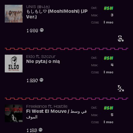
UNIS (유니스)
Ost:
もしもし♡ (MoshiMoshi) (JP
Poprzednia p
3
Max:
Ver.)
Najwyższa p
1
msc
Czas:
Obecność w 
1 696
3.
Eldo
ft.
Szczur
Ost:
Nie pytaj o nią
Poprzednia p
4
Max:
Najwyższa p
1
msc
Czas:
Obecność w 
1 220
4.
Freekence
ft.
Hostile
Ost:
Fi West El Mouve / في وسط
Poprzednia p
5
Max:
الموف
Najwyższa p
1
msc
Czas:
Obecność w 
1 193