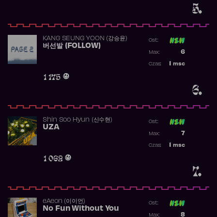
5.
KANG SEUNG YOON (강승윤)
Ost:
버선발 (FOLLOW)
Poprzednia p
6
Max:
Najwyższa p
1
msc
Czas:
Obecność w 
1 175
6.
Shin Soo Hyun (신수현)
Ost:
UZA
Poprzednia p
7
Max:
Najwyższa p
1
msc
Czas:
Obecność w 
1 062
7.
​eAeon (이이언)
Ost:
No Fun Without You
Poprzednia p
8
Max: