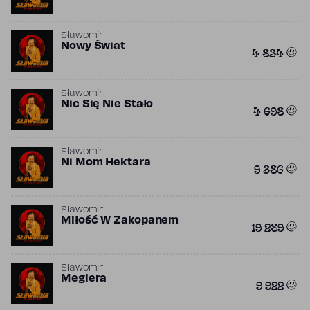
Sławomir
Nowy Świat
4 834
Sławomir
Nic Się Nie Stało
4 698
Sławomir
Ni Mom Hektara
9 386
Sławomir
Miłość W Zakopanem
19 289
Sławomir
Megiera
9 922