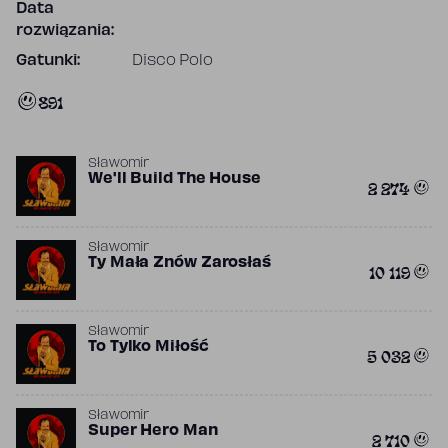
Data
rozwiązania:
Gatunki:
Disco Polo
891
Sławomir
We'll Build The House
2 274
Sławomir
Ty Mała Znów Zarosłaś
10 119
Sławomir
To Tylko Miłość
5 032
Sławomir
Super Hero Man
2 710