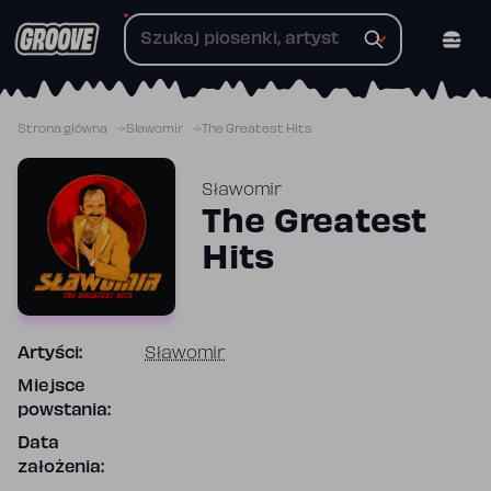
Przejdź
do
treści
Strona główna
Sławomir
The Greatest Hits
Sławomir
The Greatest
Hits
Artyści:
Sławomir
Miejsce
powstania:
Data
założenia: