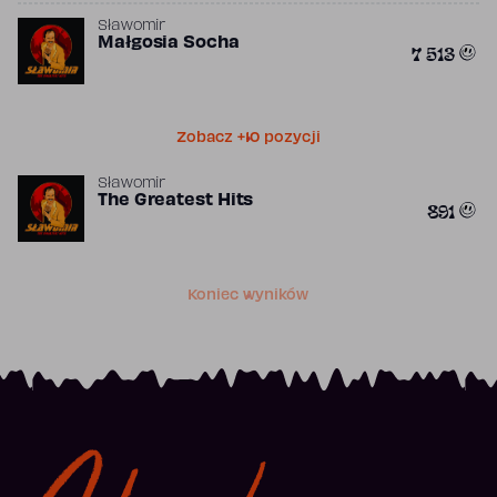
Sławomir
Małgosia Socha
7 513
Zobacz +10 pozycji
Sławomir
The Greatest Hits
891
Koniec wyników